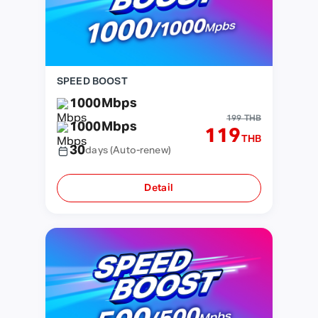
SPEED BOOST
1000
Mbps
199 THB
1000
Mbps
119
THB
30
days
(Auto-renew)
Detail