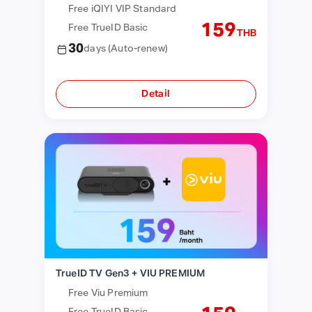
Free iQIYI VIP Standard
159
Free TrueID Basic
THB
30
days
(Auto-renew)
Detail
TrueID TV Gen3 + VIU PREMIUM
Free Viu Premium