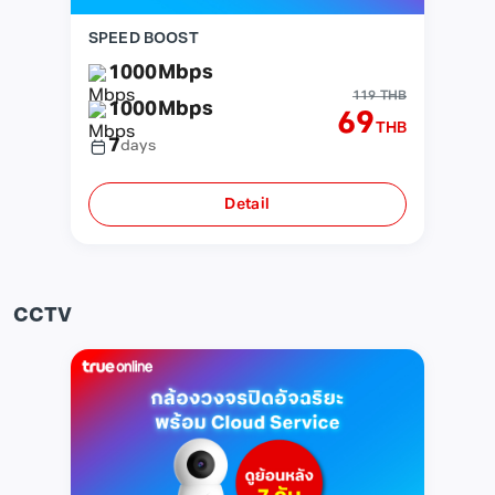
SPEED BOOST
1000
Mbps
119 THB
1000
Mbps
69
THB
7
days
Detail
CCTV