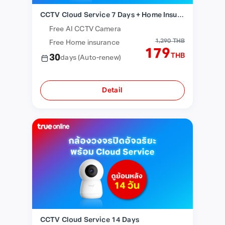
CCTV Cloud Service 7 Days + Home Insurance
Free AI CCTV Camera
1,290 THB
Free Home insurance
179
THB
30
days
(Auto-renew)
Detail
CCTV Cloud Service 14 Days