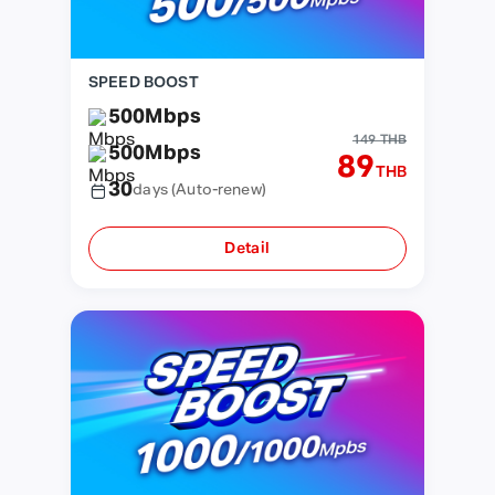
SPEED BOOST
500
Mbps
149 THB
500
Mbps
89
THB
30
days
(Auto-renew)
Detail