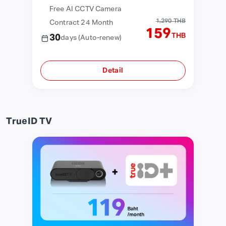
Free AI CCTV Camera
1,290 THB
Contract 24 Month
159
THB
30
days
(Auto-renew)
Detail
TrueID TV