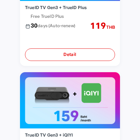
TrueID TV Gen3 + TrueID Plus
Free TrueID Plus
119
30
days
(Auto-renew)
THB
Detail
TrueID TV Gen3 + iQIYI