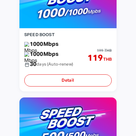
SPEED BOOST
1000
Mbps
199 THB
1000
Mbps
119
THB
30
days
(Auto-renew)
Detail