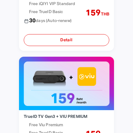
Free iQIYI VIP Standard
159
Free TrueID Basic
THB
30
days
(Auto-renew)
Detail
TrueID TV Gen3 + VIU PREMIUM
Free Viu Premium