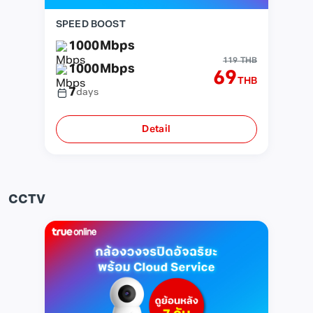
SPEED BOOST
1000
Mbps
119 THB
1000
Mbps
69
THB
7
days
Detail
CCTV