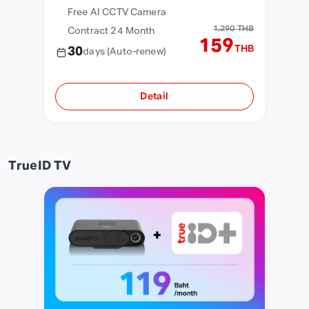
Free AI CCTV Camera
1,290 THB
Contract 24 Month
159
THB
30
days
(Auto-renew)
Detail
TrueID TV