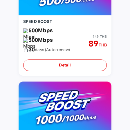
SPEED BOOST
500
Mbps
149 THB
500
Mbps
89
THB
30
days
(Auto-renew)
Detail