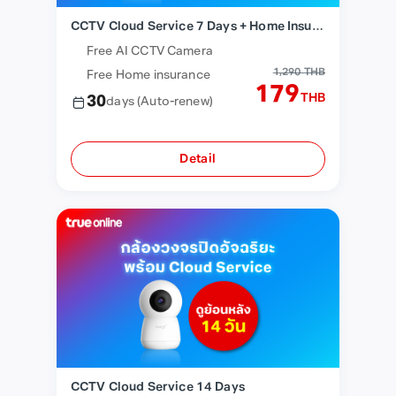
CCTV Cloud Service 7 Days + Home Insurance
Free AI CCTV Camera
1,290 THB
Free Home insurance
179
THB
30
days
(Auto-renew)
Detail
CCTV Cloud Service 14 Days