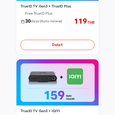
TrueID TV Gen3 + TrueID Plus
Free TrueID Plus
119
30
days
(Auto-renew)
THB
Detail
TrueID TV Gen3 + iQIYI