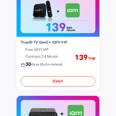
TrueID TV Gen2 + iQIYI VIP
Free iQIYI VIP
139
Contract 24 Month
THB
30
days
(Auto-renew)
Detail