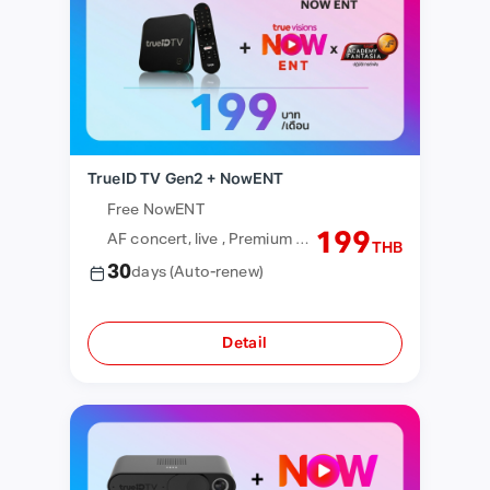
TrueID TV Gen2 + NowENT
Free NowENT
199
AF concert, live , Premium content
THB
30
days
(Auto-renew)
Detail