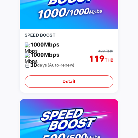
SPEED BOOST
1000
Mbps
199 THB
1000
Mbps
119
THB
30
days
(Auto-renew)
Detail