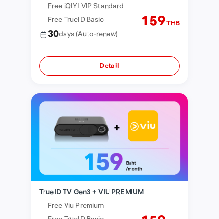
Free iQIYI VIP Standard
159
Free TrueID Basic
THB
30
days
(Auto-renew)
Detail
TrueID TV Gen3 + VIU PREMIUM
Free Viu Premium