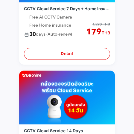
CCTV Cloud Service 7 Days + Home Insurance
Free AI CCTV Camera
1,290 THB
Free Home insurance
179
THB
30
days
(Auto-renew)
Detail
CCTV Cloud Service 14 Days