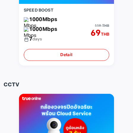
SPEED BOOST
1000
Mbps
119 THB
1000
Mbps
69
THB
7
days
Detail
CCTV