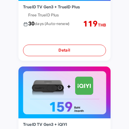
TrueID TV Gen3 + TrueID Plus
Free TrueID Plus
119
30
days
(Auto-renew)
THB
Detail
TrueID TV Gen3 + iQIYI