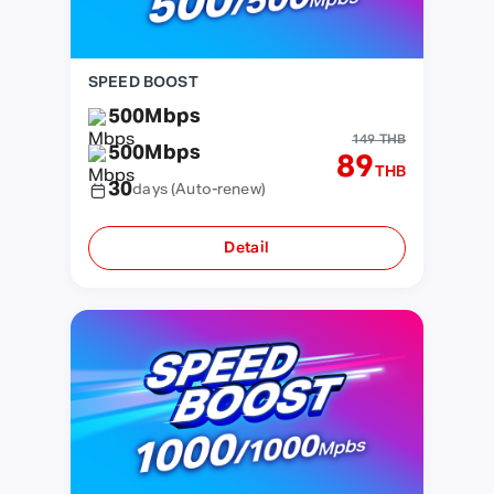
SPEED BOOST
500
Mbps
149 THB
500
Mbps
89
THB
30
days
(Auto-renew)
Detail