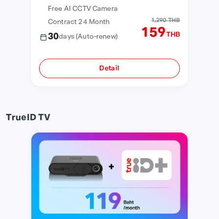
Free AI CCTV Camera
1,290 THB
Contract 24 Month
159
THB
30
days
(Auto-renew)
Detail
TrueID TV