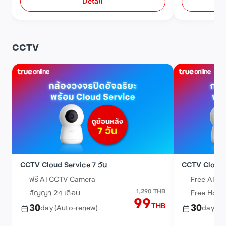
Detail
CCTV
CCTV Cloud Service 7 วัน
ฟรี AI CCTV Camera
Free AI C
1,290 THB
สัญญา 24 เดือน
Free Home
99
THB
30
30
day
(Auto-renew)
days
(A