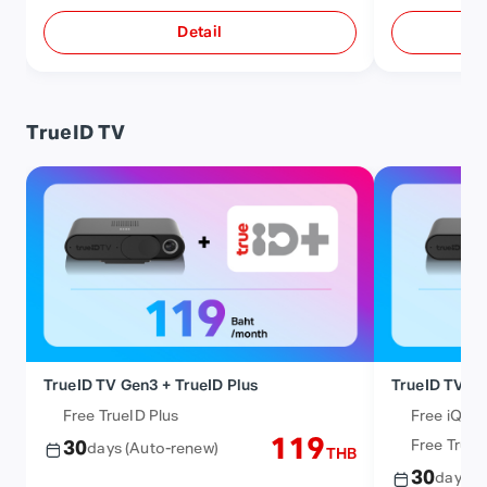
Detail
TrueID TV
TrueID TV Gen3 + TrueID Plus
TrueID TV Ge
Free TrueID Plus
Free iQIYI
119
Free TrueI
30
days
(Auto-renew)
THB
30
days
(A