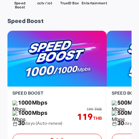
Speed
cctv / iot
TrueID Box
Entertainment
Boost
Speed Boost
SPEED BOOST
SPEED BOO
1000
Mbps
500
Mb
199 THB
1000
Mbps
500
Mb
119
THB
30
30
days
(Auto-renew)
days
(A