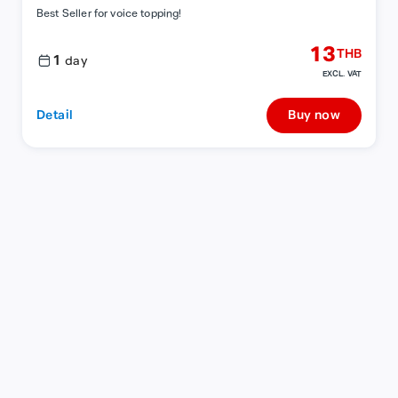
Best Seller for voice topping!
13
THB
1
day
EXCL. VAT
Detail
Buy now