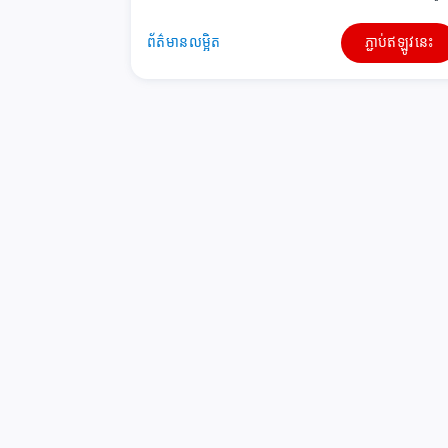
ព័ត៌មានលម្អិត
ភ្ជាប់ឥឡូវនេះ