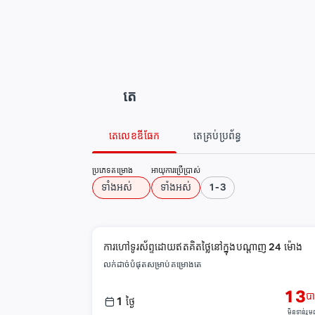
តេ
តេលេខឌីធែក
តេគ្រប់ប្រព័ន្ធ
ប្រភេទគម្រោង
អាយុការប្រើប្រាស់
​ទាំងអស់
​ទាំងអស់
1-3
ការហៅទូរស័ព្ទដោយឥតគិតថ្លៃនៅក្នុងបណ្តាញ 24 ម៉ោង
លក់ដាច់បំផុតសម្រាប់គម្រោងតេ
13
ប
1
ថ្ងៃ
មិនទាន់រួមព