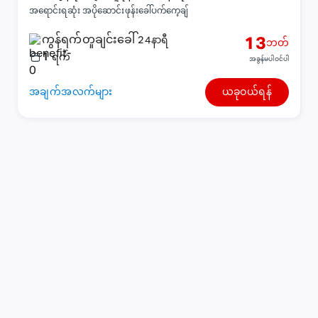
အရောင်းရဆုံး အပိုဆောင်းဖုန်းခေါ်ပက်ကေ့ချ်
ကွန်ရက်တူချင်းခေါ်
13
24နာရီ
ဘတ်
1
ရက်
အခွန်မပါဝင်ပါ
အချက်အလက်များ
ယခုဝယ်ရန်