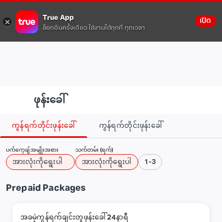
True App
เปิด
ล็อกอินครั้งเดียว ใช้งานได้ทุกที่ ทุกเวลา
ဖုန်းခေါ်
ကွန်ရက်တိုင်းဖုန်းခေါ်
ကွန်ရက်တိုင်းဖုန်းခေါ်
ပက်ကေ့ချ်အမျိုးအစား
သက်တမ်း (ရက်)
အားလုံးကိုရွေးပါ
အားလုံးကိုရွေးပါ
1-3
Prepaid Packages
အခမဲ့ကွန်ရက်ချင်းတူဖုန်းခေါ် 24နာရီ