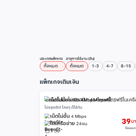
ประเภทแพ็กเกจ
อายุการใช้งาน (วัน)
ทั้งหมด
ทั้งหมด
1-3
4-7
8-15
แพ็กเกจเติมเงิน
เน็ตไม่อั้นไม่ลดสปีด 4Mbps+โทรฟรีใน
เครือข่าย
โปรสุดฮิต! ใครๆ ก็ใช้กัน
เน็ตไม่อั้น
4 Mbps
39
บ
ในเครือข่าย
24ชม.
ไม่รวมภ
1
วัน