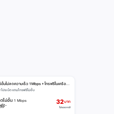
ม่อั้นไม่ลดความเร็ว 1Mbps + โทรฟรีในเครือ
ม! โปรเน็ต แถมโทรฟรีไม่อั้น
็ตไม่อั้น
32
1 Mbps
บาท
วัน
ไม่รวมภาษี