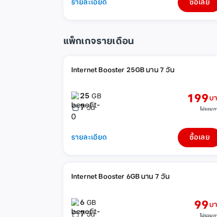
รายละเอียด
ซื้อเลย
แพ็กเกจรายเดือน
Internet Booster 25GB นาน 7 วัน
25
199
GB
บ
7
วัน
ไม่รวมภ
รายละเอียด
ซื้อเลย
Internet Booster 6GB นาน 7 วัน
6
99
GB
บ
7
วัน
ไม่รวมภ