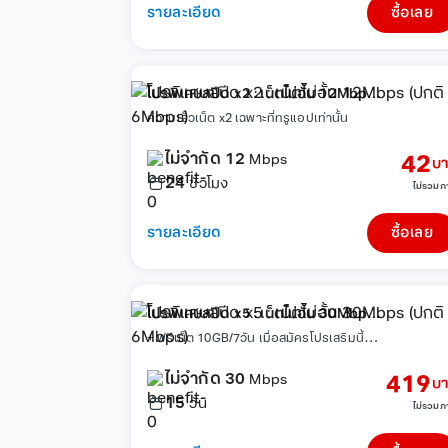
รายละเอียด
ซื้อเลย
โปรพิเศษสปีด x2 : เน็ตไม่อั้น 12Mbps
(ปกติ 6Mbps)
ความเร็วเน็ต x2 เฉพาะที่ทรูแอปเท่านั้น
ไม่จำกัด 12
42
Mbps
บ
24
ชั่วโมง
ไม่รวมภ
รายละเอียด
ซื้อเลย
โปรพิเศษสปีด x5 : เน็ตไม่อั้น 30Mbps
+
ฟรีเน็ต 10GB/7วัน เมื่อสมัครโปรเสริมนี้สำเร็จ
(ปกติ 6Mbps)
ไม่จำกัด 30
419
Mbps
บ
15
วัน
ไม่รวมภ