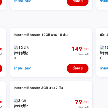
รายละเอียด
ซื้อเลย
รายล
Internet Booster 12GB นาน 15 วัน
เน็ต
12
1
149
GB
าท
บาท
15
1
วัน
าษี
ไม่รวมภาษี
รายละเอียด
ซื้อเลย
รายล
Internet Booster 3GB นาน 7 วัน
3
79
GB
าท
บาท
7
วัน
าษี
ไม่รวมภาษี