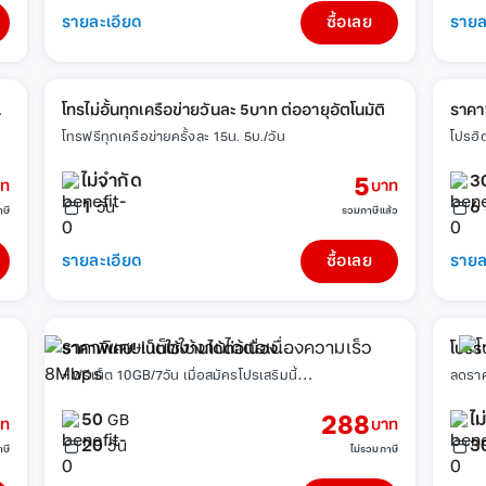
รายละเอียด
ซื้อเลย
รายล
โทรไม่อั้นทุกเครือข่ายวันละ 5บาท ต่ออายุอัตโนมัติ
ราคาพ
โทรฟรีทุกเครือข่ายครั้งละ 15น. 5บ./วัน
โปรฮิต
ไม่จำกัด
3
5
าท
บาท
1
6
วัน
าษี
รวมภาษีแล้ว
รายละเอียด
ซื้อเลย
รายล
ราคาพิเศษ! เน็ตใช้งานได้ต่อเนื่อง
โปรรา
+
ฟรีเน็ต 10GB/7วัน เมื่อสมัครโปรเสริมนี้สำเร็จ
ความเร็ว 8Mbps
Mbp
ลดราค
50
ไ
288
GB
าท
บาท
20
3
วัน
าษี
ไม่รวมภาษี