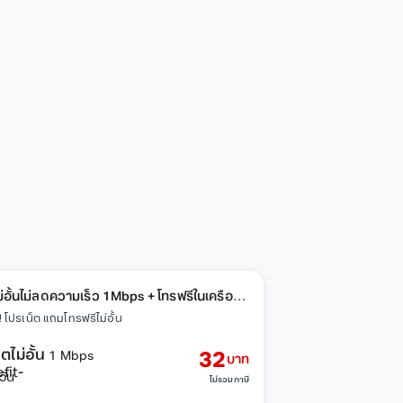
ม่อั้นไม่ลดความเร็ว 1Mbps + โทรฟรีในเครือ
ม! โปรเน็ต แถมโทรฟรีไม่อั้น
็ตไม่อั้น
32
1 Mbps
บาท
วัน
ไม่รวมภาษี