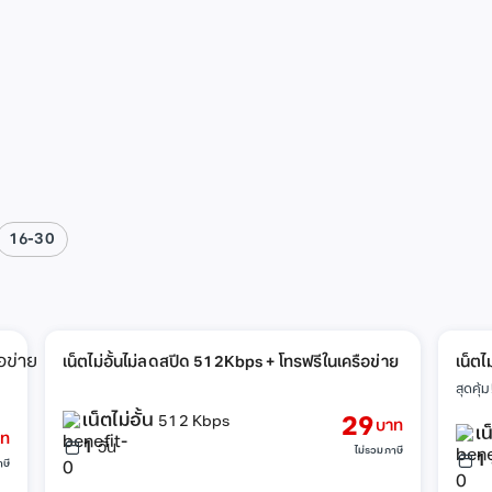
16-30
เน็ตไม่อั้นไม่ลดสปีด 512Kbps + โทรฟรีในเครือข่าย
เน็ตไ
ข่าย
สุดคุ้
เน็ตไม่อั้น
29
512 Kbps
บาท
เน
าท
1
วัน
ไม่รวมภาษี
1
าษี