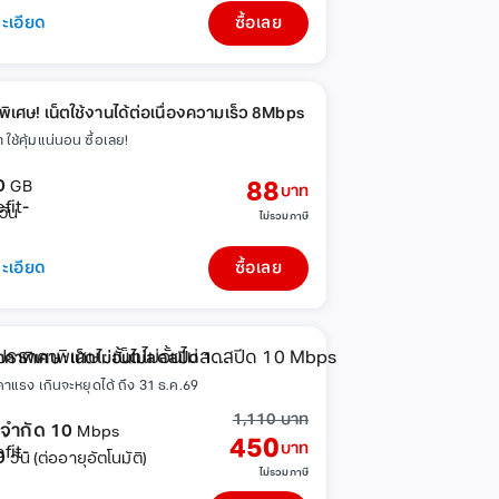
ะเอียด
ซื้อเลย
ิเศษ! เน็ตใช้งานได้ต่อเนื่องความเร็ว 8Mbps
 ใช้คุ้มแน่นอน ซื้อเลย!
0
88
GB
บาท
วัน
ไม่รวมภาษี
ะเอียด
ซื้อเลย
คาพิเศษ : เน็ตไม่อั้นไม่ลดสปีด 10
s
าแรง เกินจะหยุดได้ ถึง 31 ธ.ค.69
1,110 บาท
ม่จำกัด 10
Mbps
450
บาท
0
วัน (ต่ออายุอัตโนมัติ)
ไม่รวมภาษี