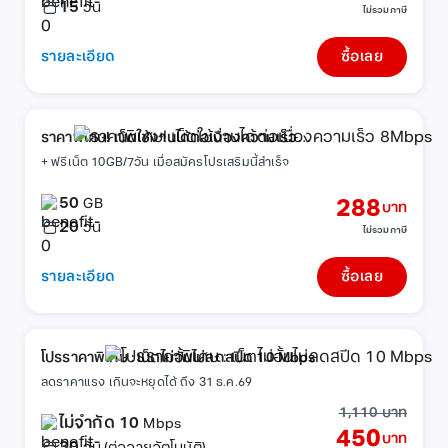
15
วัน
ไม่รวมภาษี
รายละเอียด
ซื้อเลย
ราคาพิเศษ! เน็ตใช้งานได้ต่อเนื่องความเร็ว
8Mbps
+ ฟรีเน็ต 10GB/7วัน เมื่อสมัครโปรเสริมนี้สำเร็จ
50
288
GB
บาท
20
วัน
ไม่รวมภาษี
รายละเอียด
ซื้อเลย
โปรราคาพิเศษ : เน็ตไม่อั้นไม่ลดสปีด 10 Mbps
ลดราคาแรง เกินจะหยุดได้ ถึง 31 ธ.ค.69
1,110 บาท
ไม่จำกัด 10
Mbps
450
บาท
30