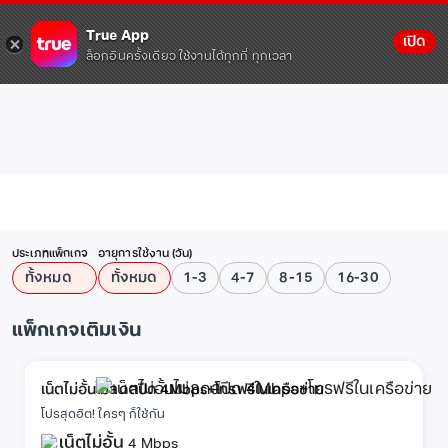
True App
เปิด
ล็อกอินครั้งเดียว ใช้งานได้ทุกที่ ทุกเวลา
ประเภทแพ็กเกจ
อายุการใช้งาน (วัน)
ทั้งหมด
ทั้งหมด
1-3
4-7
8-15
16-30
แพ็กเกจเติมเงิน
เน็ตไม่อั้นไม่ลดสปีด 4Mbps+โทรฟรีในเครือข่าย
โปรสุดฮิต! ใครๆ ก็ใช้กัน
เน็ตไม่อั้น
4 Mbps