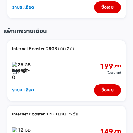
รายละเอียด
ซื้อเลย
แพ็กเกจรายเดือน
Internet Booster 25GB นาน 7 วัน
25
199
GB
บาท
7
วัน
ไม่รวมภาษี
รายละเอียด
ซื้อเลย
Internet Booster 12GB นาน 15 วัน
12
149
GB
บาท