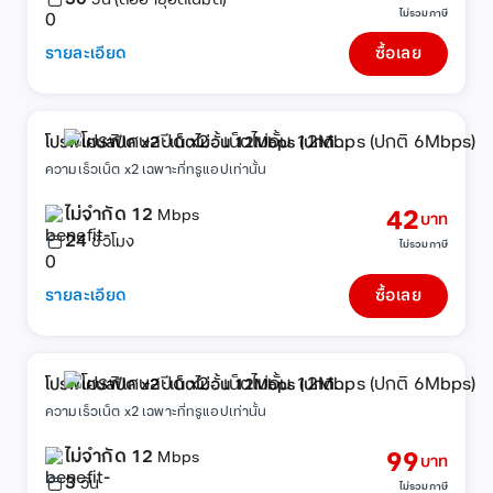
วัน (ต่ออายุอัตโนมัติ)
ไม่รวมภาษี
รายละเอียด
ซื้อเลย
โปรพิเศษสปีด x2 : เน็ตไม่อั้น 12Mbps (ปกติ
6Mbps)
ความเร็วเน็ต x2 เฉพาะที่ทรูแอปเท่านั้น
ไม่จำกัด 12
42
Mbps
บาท
24
ชั่วโมง
ไม่รวมภาษี
รายละเอียด
ซื้อเลย
โปรพิเศษสปีด x2 : เน็ตไม่อั้น 12Mbps (ปกติ
6Mbps)
ความเร็วเน็ต x2 เฉพาะที่ทรูแอปเท่านั้น
ไม่จำกัด 12
99
Mbps
บาท
3
วัน
ไม่รวมภาษี