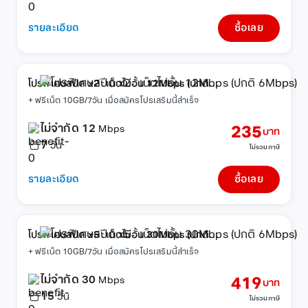
รายละเอียด
ซื้อเลย
โปรพิเศษสปีด x2 : เน็ตไม่อั้น 12Mbps (ปกติ
6Mbps)
+ ฟรีเน็ต 10GB/7วัน เมื่อสมัครโปรเสริมนี้สำเร็จ
ไม่จำกัด 12
235
Mbps
บาท
7
วัน
ไม่รวมภาษี
รายละเอียด
ซื้อเลย
โปรพิเศษสปีด x5 : เน็ตไม่อั้น 30Mbps (ปกติ
6Mbps)
+ ฟรีเน็ต 10GB/7วัน เมื่อสมัครโปรเสริมนี้สำเร็จ
ไม่จำกัด 30
419
Mbps
บาท
15
วัน
ไม่รวมภาษี