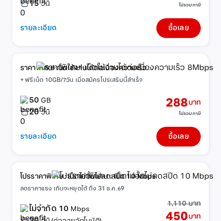
15
วัน
ไม่รวมภาษี
รายละเอียด
ซื้อเลย
ราคาพิเศษ! เน็ตใช้งานได้ต่อเนื่องความเร็ว
8Mbps
+ ฟรีเน็ต 10GB/7วัน เมื่อสมัครโปรเสริมนี้สำเร็จ
50
288
GB
บาท
20
วัน
ไม่รวมภาษี
รายละเอียด
ซื้อเลย
โปรราคาพิเศษ : เน็ตไม่อั้นไม่ลดสปีด 10 Mbps
ลดราคาแรง เกินจะหยุดได้ ถึง 31 ธ.ค.69
1,110 บาท
ไม่จำกัด 10
Mbps
450
บาท
30