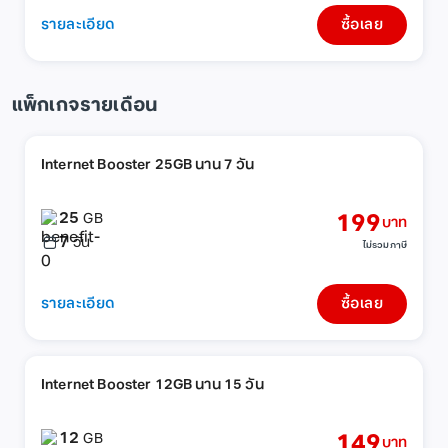
รายละเอียด
ซื้อเลย
แพ็กเกจรายเดือน
Internet Booster 25GB นาน 7 วัน
25
199
GB
บาท
7
วัน
ไม่รวมภาษี
รายละเอียด
ซื้อเลย
Internet Booster 12GB นาน 15 วัน
12
149
GB
บาท