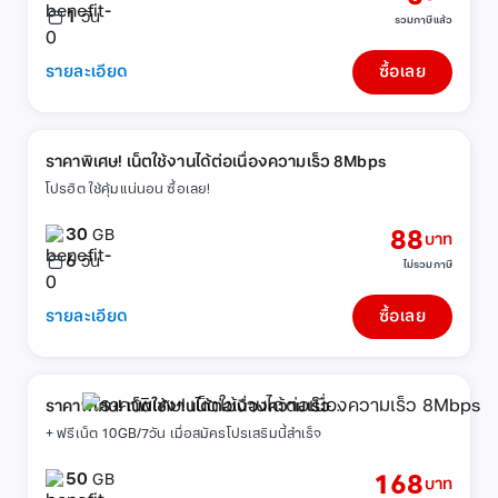
1
วัน
รวมภาษีแล้ว
รายละเอียด
ซื้อเลย
ราคาพิเศษ! เน็ตใช้งานได้ต่อเนื่องความเร็ว 8Mbps
โปรฮิต ใช้คุ้มแน่นอน ซื้อเลย!
30
88
GB
บาท
6
วัน
ไม่รวมภาษี
รายละเอียด
ซื้อเลย
ราคาพิเศษ! เน็ตใช้งานได้ต่อเนื่องความเร็ว
8Mbps
+ ฟรีเน็ต 10GB/7วัน เมื่อสมัครโปรเสริมนี้สำเร็จ
50
168
GB
บาท