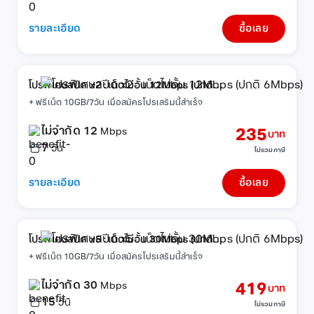
รายละเอียด
ซื้อเลย
โปรพิเศษสปีด x2 : เน็ตไม่อั้น 12Mbps (ปกติ
6Mbps)
+ ฟรีเน็ต 10GB/7วัน เมื่อสมัครโปรเสริมนี้สำเร็จ
ไม่จำกัด 12
235
Mbps
บาท
7
วัน
ไม่รวมภาษี
รายละเอียด
ซื้อเลย
โปรพิเศษสปีด x5 : เน็ตไม่อั้น 30Mbps (ปกติ
6Mbps)
+ ฟรีเน็ต 10GB/7วัน เมื่อสมัครโปรเสริมนี้สำเร็จ
ไม่จำกัด 30
419
Mbps
บาท
15
วัน
ไม่รวมภาษี