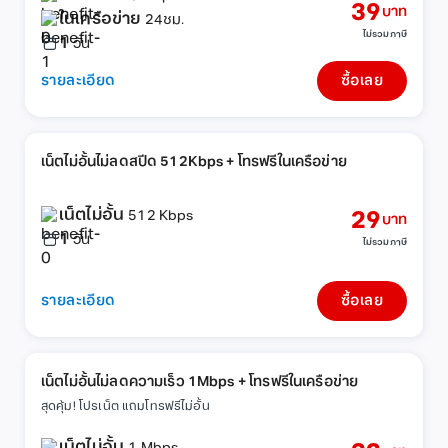
39
บาท
ในเครือข่าย
24ชม.
ไม่รวมภาษี
1
วัน
รายละเอียด
ซื้อเลย
เน็ตไม่อั้นไม่ลดสปีด 512Kbps + โทรฟรีในเครือข่าย
เน็ตไม่อั้น
29
512 Kbps
บาท
1
วัน
ไม่รวมภาษี
รายละเอียด
ซื้อเลย
เน็ตไม่อั้นไม่ลดความเร็ว 1Mbps + โทรฟรีในเครือข่าย
สุดคุ้ม! โปรเน็ต แถมโทรฟรีไม่อั้น
เน็ตไม่อั้น