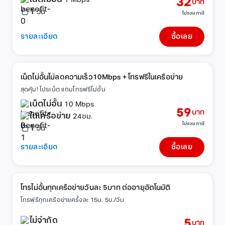
32
1 Mbps
บาท
1
วัน
ไม่รวมภาษี
รายละเอียด
ซื้อเลย
เน็ตไม่อั้นไม่ลดความเร็ว10Mbps + โทรฟรีในเครือข่าย
สุดคุ้ม! โปรเน็ต แถมโทรฟรีไม่อั้น
เน็ตไม่อั้น
10 Mbps
59
บาท
ในเครือข่าย
24ชม.
ไม่รวมภาษี
1
วัน
รายละเอียด
ซื้อเลย
โทรไม่อั้นทุกเครือข่ายวันละ 5บาท ต่ออายุอัตโนมัติ
โทรฟรีทุกเครือข่ายครั้งละ 15น. 5บ./วัน
ไม่จำกัด
5
บาท