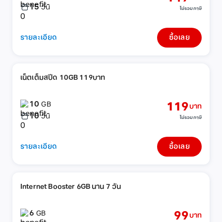
15
วัน
ไม่รวมภาษี
รายละเอียด
ซื้อเลย
เน็ตเต็มสปีด 10GB 119บาท
10
119
GB
บาท
10
วัน
ไม่รวมภาษี
รายละเอียด
ซื้อเลย
Internet Booster 6GB นาน 7 วัน
6
99
GB
บาท