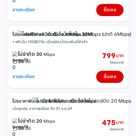
รายละเอียด
ซื้อเลย
โปรพิเศษสปีด x5 : เน็ตไม่อั้น 30Mbps (ปกติ
6Mbps)
+ ฟรีเน็ต 10GB/7วัน เมื่อสมัครโปรเสริมนี้สำเร็จ
ไม่จำกัด 30
799
Mbps
บาท
30
วัน
ไม่รวมภาษี
รายละเอียด
ซื้อเลย
โปรราคาพิเศษ : เน็ตไม่อั้นไม่ลดสปีด 20 Mbps
เน็ตสุดคุ้ม ราคาสุดร็อค ถึง 31 ธ.ค.69
ไม่จำกัด 20
475
Mbps
บาท
30
วัน
ไม่รวมภาษี