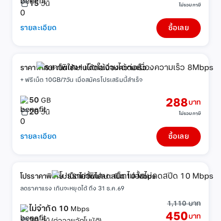
15
วัน
ไม่รวมภาษี
รายละเอียด
ซื้อเลย
ราคาพิเศษ! เน็ตใช้งานได้ต่อเนื่องความเร็ว
8Mbps
+ ฟรีเน็ต 10GB/7วัน เมื่อสมัครโปรเสริมนี้สำเร็จ
50
288
GB
บาท
20
วัน
ไม่รวมภาษี
รายละเอียด
ซื้อเลย
โปรราคาพิเศษ : เน็ตไม่อั้นไม่ลดสปีด 10 Mbps
ลดราคาแรง เกินจะหยุดได้ ถึง 31 ธ.ค.69
1,110 บาท
ไม่จำกัด 10
Mbps
450
บาท
30