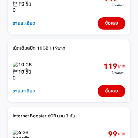
15
วัน
ไม่รวมภาษี
รายละเอียด
ซื้อเลย
เน็ตเต็มสปีด 10GB 119บาท
10
119
GB
บาท
10
วัน
ไม่รวมภาษี
รายละเอียด
ซื้อเลย
Internet Booster 6GB นาน 7 วัน
6
99
GB
บาท