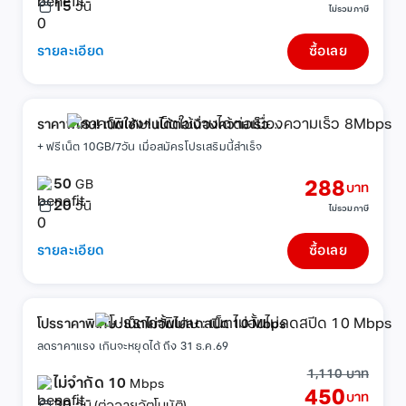
15
วัน
ไม่รวมภาษี
รายละเอียด
ซื้อเลย
ราคาพิเศษ! เน็ตใช้งานได้ต่อเนื่องความเร็ว
8Mbps
+ ฟรีเน็ต 10GB/7วัน เมื่อสมัครโปรเสริมนี้สำเร็จ
50
288
GB
บาท
20
วัน
ไม่รวมภาษี
รายละเอียด
ซื้อเลย
โปรราคาพิเศษ : เน็ตไม่อั้นไม่ลดสปีด 10 Mbps
ลดราคาแรง เกินจะหยุดได้ ถึง 31 ธ.ค.69
1,110 บาท
ไม่จำกัด 10
Mbps
450
บาท
30