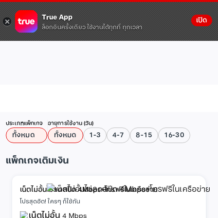
True App
เปิด
ล็อกอินครั้งเดียว ใช้งานได้ทุกที่ ทุกเวลา
ประเภทแพ็กเกจ
อายุการใช้งาน (วัน)
ทั้งหมด
ทั้งหมด
1-3
4-7
8-15
16-30
แพ็กเกจเติมเงิน
เน็ตไม่อั้นไม่ลดสปีด 4Mbps+โทรฟรีในเครือข่าย
โปรสุดฮิต! ใครๆ ก็ใช้กัน
เน็ตไม่อั้น
4 Mbps