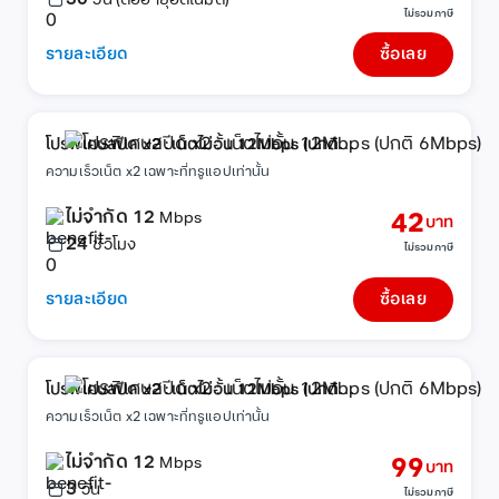
วัน (ต่ออายุอัตโนมัติ)
ไม่รวมภาษี
รายละเอียด
ซื้อเลย
โปรพิเศษสปีด x2 : เน็ตไม่อั้น 12Mbps (ปกติ
6Mbps)
ความเร็วเน็ต x2 เฉพาะที่ทรูแอปเท่านั้น
ไม่จำกัด 12
42
Mbps
บาท
24
ชั่วโมง
ไม่รวมภาษี
รายละเอียด
ซื้อเลย
โปรพิเศษสปีด x2 : เน็ตไม่อั้น 12Mbps (ปกติ
6Mbps)
ความเร็วเน็ต x2 เฉพาะที่ทรูแอปเท่านั้น
ไม่จำกัด 12
99
Mbps
บาท
3
วัน
ไม่รวมภาษี