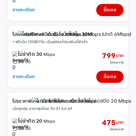
รายละเอียด
ซื้อเลย
โปรพิเศษสปีด x5 : เน็ตไม่อั้น 30Mbps (ปกติ
6Mbps)
+ ฟรีเน็ต 10GB/7วัน เมื่อสมัครโปรเสริมนี้สำเร็จ
ไม่จำกัด 30
799
Mbps
บาท
30
วัน
ไม่รวมภาษี
รายละเอียด
ซื้อเลย
โปรราคาพิเศษ : เน็ตไม่อั้นไม่ลดสปีด 20 Mbps
เน็ตสุดคุ้ม ราคาสุดร็อค ถึง 31 ธ.ค.69
ไม่จำกัด 20
475
Mbps
บาท
30
วัน
ไม่รวมภาษี