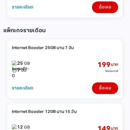
รายละเอียด
ซื้อเลย
แพ็กเกจรายเดือน
Internet Booster 25GB นาน 7 วัน
25
199
GB
บาท
7
วัน
ไม่รวมภาษี
รายละเอียด
ซื้อเลย
Internet Booster 12GB นาน 15 วัน
12
149
GB
บาท