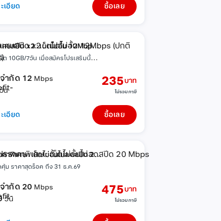
ะเอียด
ซื้อเลย
เศษสปีด x2 : เน็ตไม่อั้น 12Mbps
+
ฟรีเน็ต 10GB/7วัน เมื่อสมัครโปรเสริมนี้สำเร็จ
ิ 6Mbps)
ม่จำกัด 12
235
Mbps
บาท
วัน
ไม่รวมภาษี
ะเอียด
ซื้อเลย
คาพิเศษ : เน็ตไม่อั้นไม่ลดสปีด 20
s
ดคุ้ม ราคาสุดร็อค ถึง 31 ธ.ค.69
ม่จำกัด 20
475
Mbps
บาท
0
วัน
ไม่รวมภาษี