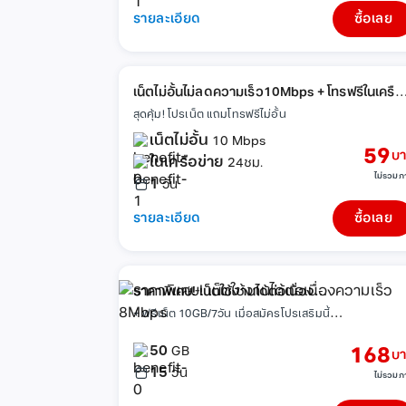
รายละเอียด
ซื้อเลย
เน็ตไม่อั้นไม่ลดความเร็ว10Mbps + โทรฟรีในเครือ
ข่าย
สุดคุ้ม! โปรเน็ต แถมโทรฟรีไม่อั้น
เน็ตไม่อั้น
10 Mbps
59
บ
ในเครือข่าย
24ชม.
ไม่รวมภ
1
วัน
รายละเอียด
ซื้อเลย
ราคาพิเศษ! เน็ตใช้งานได้ต่อเนื่อง
+
ฟรีเน็ต 10GB/7วัน เมื่อสมัครโปรเสริมนี้สำเร็จ
ความเร็ว 8Mbps
50
168
GB
บ
15
วัน
ไม่รวมภ