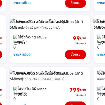
รายละเอียด
ซื้อเลย
รายล
โปรพิเศษสปีด x2 : เน็ตไม่อั้น 12Mbps
โปรพิ
(ปกติ 6Mbps)
(ปกต
ความเร็วเน็ต x2 เฉพาะที่ทรูแอปเท่านั้น
ไม่จำกัด 12
ไ
99
Mbps
าท
บาท
3
7
วัน
าษี
ไม่รวมภาษี
รายละเอียด
ซื้อเลย
รายล
โปรพิเศษสปีด x5 : เน็ตไม่อั้น 30Mbps
โปรรา
+
ฟรีเน็ต 10GB/7วัน เมื่อสมัครโปรเสริมนี้สำเร็จ
(ปกติ 6Mbps)
Mbp
เน็ตสุ
ไม่จำกัด 30
ไ
799
Mbps
าท
บาท
30
3
วัน
าษี
ไม่รวมภาษี