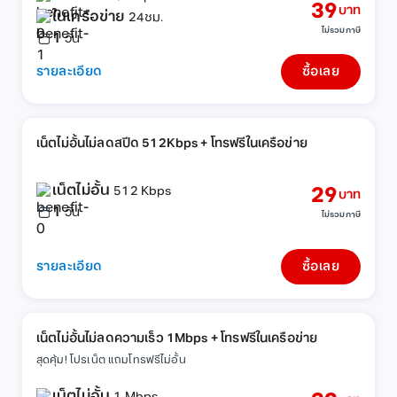
39
บาท
ในเครือข่าย
24ชม.
ไม่รวมภาษี
1
วัน
รายละเอียด
ซื้อเลย
เน็ตไม่อั้นไม่ลดสปีด 512Kbps + โทรฟรีในเครือข่าย
เน็ตไม่อั้น
29
512 Kbps
บาท
1
วัน
ไม่รวมภาษี
รายละเอียด
ซื้อเลย
เน็ตไม่อั้นไม่ลดความเร็ว 1Mbps + โทรฟรีในเครือข่าย
สุดคุ้ม! โปรเน็ต แถมโทรฟรีไม่อั้น
เน็ตไม่อั้น