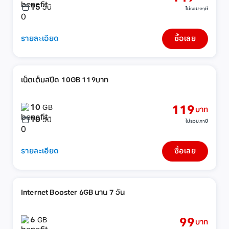
15
วัน
ไม่รวมภาษี
รายละเอียด
ซื้อเลย
เน็ตเต็มสปีด 10GB 119บาท
10
119
GB
บาท
10
วัน
ไม่รวมภาษี
รายละเอียด
ซื้อเลย
Internet Booster 6GB นาน 7 วัน
6
99
GB
บาท