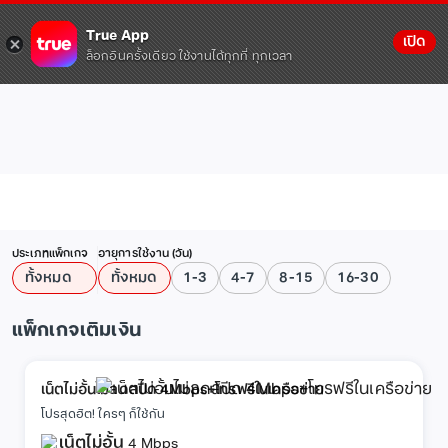
True App
เปิด
ล็อกอินครั้งเดียว ใช้งานได้ทุกที่ ทุกเวลา
ประเภทแพ็กเกจ
อายุการใช้งาน (วัน)
ทั้งหมด
ทั้งหมด
1-3
4-7
8-15
16-30
แพ็กเกจเติมเงิน
เน็ตไม่อั้นไม่ลดสปีด 4Mbps+โทรฟรีในเครือข่าย
โปรสุดฮิต! ใครๆ ก็ใช้กัน
เน็ตไม่อั้น
4 Mbps