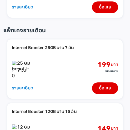
รายละเอียด
ซื้อเลย
แพ็กเกจรายเดือน
Internet Booster 25GB นาน 7 วัน
25
199
GB
บาท
7
วัน
ไม่รวมภาษี
รายละเอียด
ซื้อเลย
Internet Booster 12GB นาน 15 วัน
12
149
GB
บาท