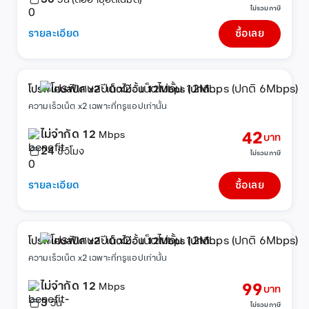
วัน (ต่ออายุอัตโนมัติ)
ไม่รวมภาษี
รายละเอียด
ซื้อเลย
โปรพิเศษสปีด x2 : เน็ตไม่อั้น 12Mbps (ปกติ
6Mbps)
ความเร็วเน็ต x2 เฉพาะที่ทรูแอปเท่านั้น
ไม่จำกัด 12
42
Mbps
บาท
24
ชั่วโมง
ไม่รวมภาษี
รายละเอียด
ซื้อเลย
โปรพิเศษสปีด x2 : เน็ตไม่อั้น 12Mbps (ปกติ
6Mbps)
ความเร็วเน็ต x2 เฉพาะที่ทรูแอปเท่านั้น
ไม่จำกัด 12
99
Mbps
บาท
3
วัน
ไม่รวมภาษี