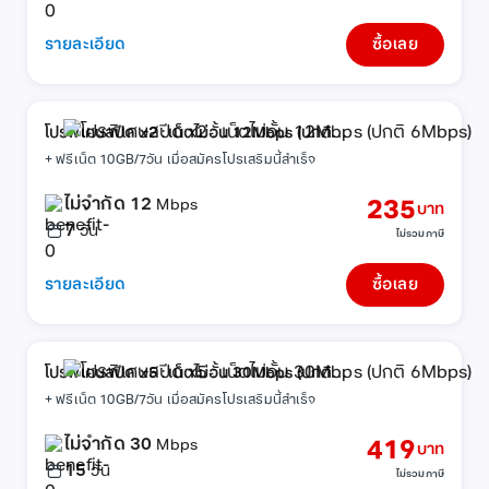
รายละเอียด
ซื้อเลย
โปรพิเศษสปีด x2 : เน็ตไม่อั้น 12Mbps (ปกติ
6Mbps)
+ ฟรีเน็ต 10GB/7วัน เมื่อสมัครโปรเสริมนี้สำเร็จ
ไม่จำกัด 12
235
Mbps
บาท
7
วัน
ไม่รวมภาษี
รายละเอียด
ซื้อเลย
โปรพิเศษสปีด x5 : เน็ตไม่อั้น 30Mbps (ปกติ
6Mbps)
+ ฟรีเน็ต 10GB/7วัน เมื่อสมัครโปรเสริมนี้สำเร็จ
ไม่จำกัด 30
419
Mbps
บาท
15
วัน
ไม่รวมภาษี