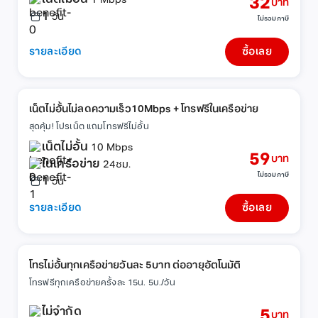
32
1 Mbps
บาท
1
วัน
ไม่รวมภาษี
รายละเอียด
ซื้อเลย
เน็ตไม่อั้นไม่ลดความเร็ว10Mbps + โทรฟรีในเครือข่าย
สุดคุ้ม! โปรเน็ต แถมโทรฟรีไม่อั้น
เน็ตไม่อั้น
10 Mbps
59
บาท
ในเครือข่าย
24ชม.
ไม่รวมภาษี
1
วัน
รายละเอียด
ซื้อเลย
โทรไม่อั้นทุกเครือข่ายวันละ 5บาท ต่ออายุอัตโนมัติ
โทรฟรีทุกเครือข่ายครั้งละ 15น. 5บ./วัน
ไม่จำกัด
5
บาท