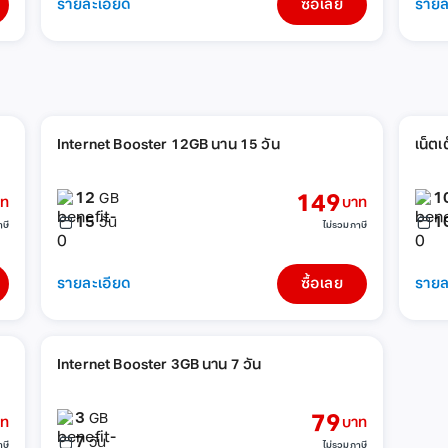
รายละเอียด
ซื้อเลย
รายล
Internet Booster 12GB นาน 15 วัน
เน็ต
12
1
149
GB
าท
บาท
15
1
วัน
าษี
ไม่รวมภาษี
รายละเอียด
ซื้อเลย
รายล
Internet Booster 3GB นาน 7 วัน
3
79
GB
าท
บาท
7
วัน
าษี
ไม่รวมภาษี