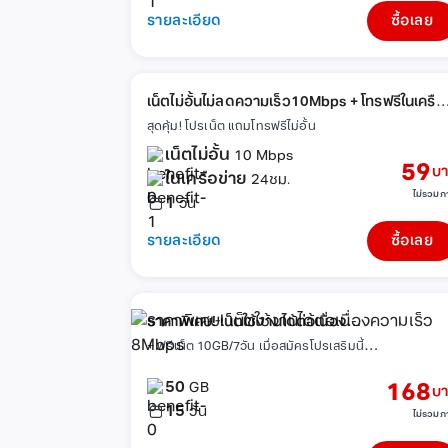
รายละเอียด
ซื้อเลย
เน็ตไม่อั้นไม่ลดความเร็ว10Mbps + โทรฟรีในเครือ
ข่าย
สุดคุ้ม! โปรเน็ต แถมโทรฟรีไม่อั้น
เน็ตไม่อั้น
10 Mbps
59
บ
ในเครือข่าย
24ชม.
ไม่รวมภ
1
วัน
รายละเอียด
ซื้อเลย
ราคาพิเศษ! เน็ตใช้งานได้ต่อเนื่อง
+
ฟรีเน็ต 10GB/7วัน เมื่อสมัครโปรเสริมนี้สำเร็จ
ความเร็ว 8Mbps
50
168
GB
บ
15
วัน
ไม่รวมภ