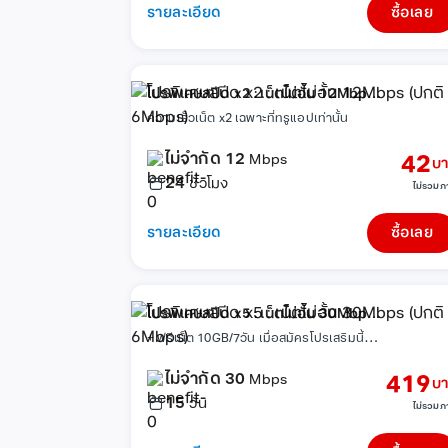
รายละเอียด
ซื้อเลย
โปรพิเศษสปีด x2 : เน็ตไม่อั้น 12Mbps
(ปกติ 6Mbps)
ความเร็วเน็ต x2 เฉพาะที่ทรูแอปเท่านั้น
ไม่จำกัด 12
42
Mbps
บ
24
ชั่วโมง
ไม่รวมภ
รายละเอียด
ซื้อเลย
โปรพิเศษสปีด x5 : เน็ตไม่อั้น 30Mbps
+
ฟรีเน็ต 10GB/7วัน เมื่อสมัครโปรเสริมนี้สำเร็จ
(ปกติ 6Mbps)
ไม่จำกัด 30
419
Mbps
บ
15
วัน
ไม่รวมภ