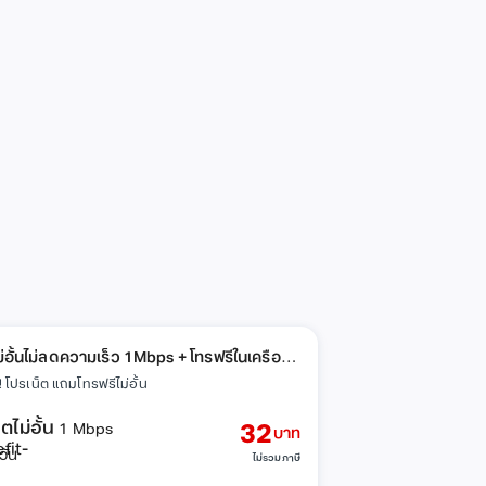
ม่อั้นไม่ลดความเร็ว 1Mbps + โทรฟรีในเครือ
ม! โปรเน็ต แถมโทรฟรีไม่อั้น
็ตไม่อั้น
32
1 Mbps
บาท
วัน
ไม่รวมภาษี