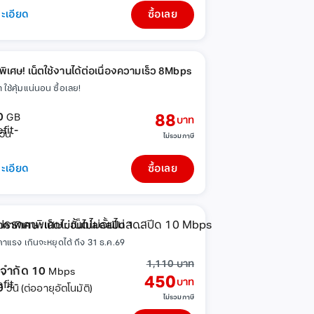
ะเอียด
ซื้อเลย
ิเศษ! เน็ตใช้งานได้ต่อเนื่องความเร็ว 8Mbps
 ใช้คุ้มแน่นอน ซื้อเลย!
0
88
GB
บาท
วัน
ไม่รวมภาษี
ะเอียด
ซื้อเลย
คาพิเศษ : เน็ตไม่อั้นไม่ลดสปีด 10
s
าแรง เกินจะหยุดได้ ถึง 31 ธ.ค.69
1,110 บาท
ม่จำกัด 10
Mbps
450
บาท
0
วัน (ต่ออายุอัตโนมัติ)
ไม่รวมภาษี