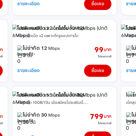
รายละเอียด
ซื้อเลย
รายล
โปรพิเศษสปีด x2 : เน็ตไม่อั้น 12Mbps
โปรพิ
(ปกติ 6Mbps)
(ปกต
ความเร็วเน็ต x2 เฉพาะที่ทรูแอปเท่านั้น
ไม่จำกัด 12
ไ
99
Mbps
าท
บาท
3
7
วัน
าษี
ไม่รวมภาษี
รายละเอียด
ซื้อเลย
รายล
โปรพิเศษสปีด x5 : เน็ตไม่อั้น 30Mbps
โปรรา
+
ฟรีเน็ต 10GB/7วัน เมื่อสมัครโปรเสริมนี้สำเร็จ
(ปกติ 6Mbps)
Mbp
เน็ตสุ
ไม่จำกัด 30
ไ
799
Mbps
าท
บาท
30
3
วัน
าษี
ไม่รวมภาษี