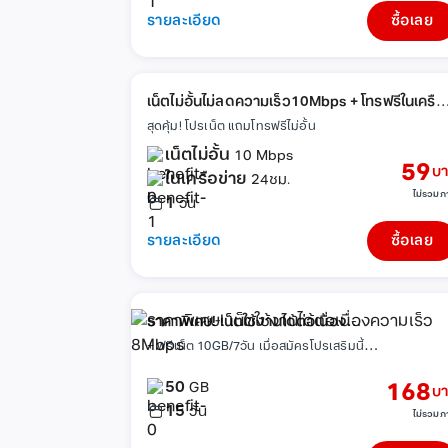
รายละเอียด
ซื้อเลย
เน็ตไม่อั้นไม่ลดความเร็ว10Mbps + โทรฟรีในเครือ
ข่าย
สุดคุ้ม! โปรเน็ต แถมโทรฟรีไม่อั้น
เน็ตไม่อั้น
10 Mbps
59
บ
ในเครือข่าย
24ชม.
ไม่รวมภ
1
วัน
รายละเอียด
ซื้อเลย
ราคาพิเศษ! เน็ตใช้งานได้ต่อเนื่อง
+
ฟรีเน็ต 10GB/7วัน เมื่อสมัครโปรเสริมนี้สำเร็จ
ความเร็ว 8Mbps
50
168
GB
บ
15
วัน
ไม่รวมภ