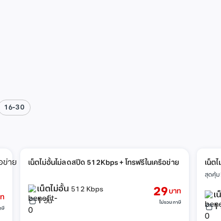
16-30
เน็ตไม่อั้นไม่ลดสปีด 512Kbps + โทรฟรีในเครือข่าย
เน็ตไ
ข่าย
สุดคุ้
เน็ตไม่อั้น
29
512 Kbps
บาท
เน
าท
1
วัน
ไม่รวมภาษี
1
าษี