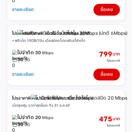
รายละเอียด
ซื้อเลย
โปรพิเศษสปีด x5 : เน็ตไม่อั้น 30Mbps (ปกติ
6Mbps)
+ ฟรีเน็ต 10GB/7วัน เมื่อสมัครโปรเสริมนี้สำเร็จ
ไม่จำกัด 30
799
Mbps
บาท
30
วัน
ไม่รวมภาษี
รายละเอียด
ซื้อเลย
โปรราคาพิเศษ : เน็ตไม่อั้นไม่ลดสปีด 20 Mbps
เน็ตสุดคุ้ม ราคาสุดร็อค ถึง 31 ธ.ค.69
ไม่จำกัด 20
475
Mbps
บาท
30
วัน
ไม่รวมภาษี