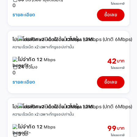
วัน (ต่ออายุอัตโนมัติ)
ไม่รวมภาษี
รายละเอียด
ซื้อเลย
โปรพิเศษสปีด x2 : เน็ตไม่อั้น 12Mbps (ปกติ
6Mbps)
ความเร็วเน็ต x2 เฉพาะที่ทรูแอปเท่านั้น
ไม่จำกัด 12
42
Mbps
บาท
24
ชั่วโมง
ไม่รวมภาษี
รายละเอียด
ซื้อเลย
โปรพิเศษสปีด x2 : เน็ตไม่อั้น 12Mbps (ปกติ
6Mbps)
ความเร็วเน็ต x2 เฉพาะที่ทรูแอปเท่านั้น
ไม่จำกัด 12
99
Mbps
บาท
3
วัน
ไม่รวมภาษี