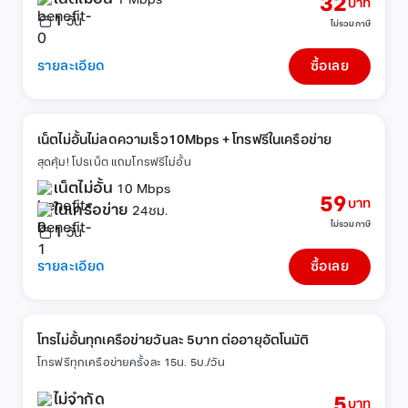
32
1 Mbps
บาท
1
วัน
ไม่รวมภาษี
รายละเอียด
ซื้อเลย
เน็ตไม่อั้นไม่ลดความเร็ว10Mbps + โทรฟรีในเครือข่าย
สุดคุ้ม! โปรเน็ต แถมโทรฟรีไม่อั้น
เน็ตไม่อั้น
10 Mbps
59
บาท
ในเครือข่าย
24ชม.
ไม่รวมภาษี
1
วัน
รายละเอียด
ซื้อเลย
โทรไม่อั้นทุกเครือข่ายวันละ 5บาท ต่ออายุอัตโนมัติ
โทรฟรีทุกเครือข่ายครั้งละ 15น. 5บ./วัน
ไม่จำกัด
5
บาท