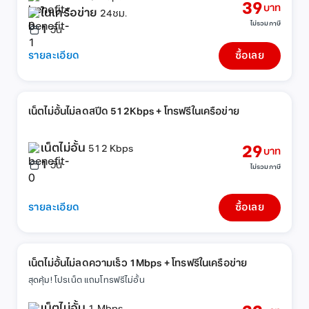
39
บาท
ในเครือข่าย
24ชม.
ไม่รวมภาษี
1
วัน
รายละเอียด
ซื้อเลย
เน็ตไม่อั้นไม่ลดสปีด 512Kbps + โทรฟรีในเครือข่าย
เน็ตไม่อั้น
29
512 Kbps
บาท
1
วัน
ไม่รวมภาษี
รายละเอียด
ซื้อเลย
เน็ตไม่อั้นไม่ลดความเร็ว 1Mbps + โทรฟรีในเครือข่าย
สุดคุ้ม! โปรเน็ต แถมโทรฟรีไม่อั้น
เน็ตไม่อั้น