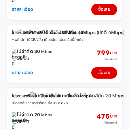
รายละเอียด
ซื้อเลย
โปรพิเศษสปีด x5 : เน็ตไม่อั้น 30Mbps (ปกติ
6Mbps)
+ ฟรีเน็ต 10GB/7วัน เมื่อสมัครโปรเสริมนี้สำเร็จ
ไม่จำกัด 30
799
Mbps
บาท
30
วัน
ไม่รวมภาษี
รายละเอียด
ซื้อเลย
โปรราคาพิเศษ : เน็ตไม่อั้นไม่ลดสปีด 20 Mbps
เน็ตสุดคุ้ม ราคาสุดร็อค ถึง 31 ธ.ค.69
ไม่จำกัด 20
475
Mbps
บาท
30
วัน
ไม่รวมภาษี