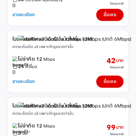
วัน (ต่ออายุอัตโนมัติ)
ไม่รวมภาษี
รายละเอียด
ซื้อเลย
โปรพิเศษสปีด x2 : เน็ตไม่อั้น 12Mbps (ปกติ
6Mbps)
ความเร็วเน็ต x2 เฉพาะที่ทรูแอปเท่านั้น
ไม่จำกัด 12
42
Mbps
บาท
24
ชั่วโมง
ไม่รวมภาษี
รายละเอียด
ซื้อเลย
โปรพิเศษสปีด x2 : เน็ตไม่อั้น 12Mbps (ปกติ
6Mbps)
ความเร็วเน็ต x2 เฉพาะที่ทรูแอปเท่านั้น
ไม่จำกัด 12
99
Mbps
บาท
3
วัน
ไม่รวมภาษี