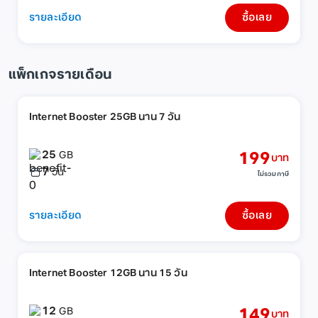
รายละเอียด
ซื้อเลย
แพ็กเกจรายเดือน
Internet Booster 25GB นาน 7 วัน
25
199
GB
บาท
7
วัน
ไม่รวมภาษี
รายละเอียด
ซื้อเลย
Internet Booster 12GB นาน 15 วัน
12
149
GB
บาท