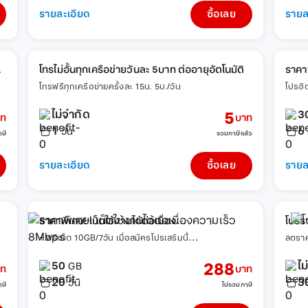
รายละเอียด
ซื้อเลย
รายล
โทรไม่อั้นทุกเครือข่ายวันละ 5บาท ต่ออายุอัตโนมัติ
ราคาพ
โทรฟรีทุกเครือข่ายครั้งละ 15น. 5บ./วัน
โปรฮิต
ไม่จำกัด
3
5
าท
บาท
1
6
วัน
าษี
รวมภาษีแล้ว
รายละเอียด
ซื้อเลย
รายล
ราคาพิเศษ! เน็ตใช้งานได้ต่อเนื่อง
โปรรา
+
ฟรีเน็ต 10GB/7วัน เมื่อสมัครโปรเสริมนี้สำเร็จ
ความเร็ว 8Mbps
Mbp
ลดราค
50
ไ
288
GB
าท
บาท
20
3
วัน
าษี
ไม่รวมภาษี