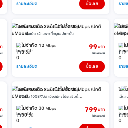
รายละเอียด
ซื้อเลย
รายล
โปรพิเศษสปีด x2 : เน็ตไม่อั้น 12Mbps
โปรพิ
(ปกติ 6Mbps)
(ปกต
ความเร็วเน็ต x2 เฉพาะที่ทรูแอปเท่านั้น
ไม่จำกัด 12
ไ
99
Mbps
าท
บาท
3
7
วัน
าษี
ไม่รวมภาษี
รายละเอียด
ซื้อเลย
รายล
โปรพิเศษสปีด x5 : เน็ตไม่อั้น 30Mbps
โปรรา
+
ฟรีเน็ต 10GB/7วัน เมื่อสมัครโปรเสริมนี้สำเร็จ
(ปกติ 6Mbps)
Mbp
เน็ตสุ
ไม่จำกัด 30
ไ
799
Mbps
าท
บาท
30
3
วัน
าษี
ไม่รวมภาษี