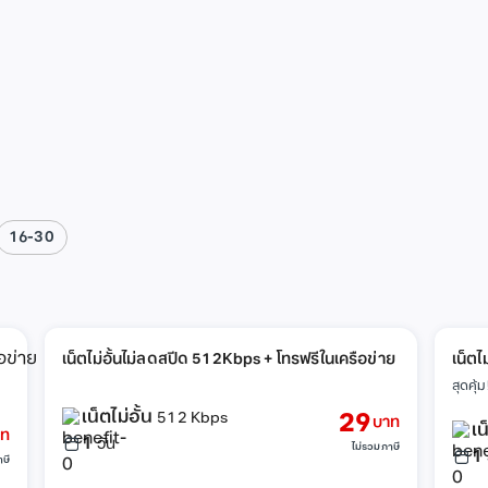
16-30
เน็ตไม่อั้นไม่ลดสปีด 512Kbps + โทรฟรีในเครือข่าย
เน็ตไ
ข่าย
สุดคุ้
เน็ตไม่อั้น
29
512 Kbps
บาท
เน
าท
1
วัน
ไม่รวมภาษี
1
าษี