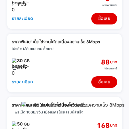
1
วัน
รวมภาษีแล้ว
รายละเอียด
ซื้อเลย
ราคาพิเศษ! เน็ตใช้งานได้ต่อเนื่องความเร็ว 8Mbps
โปรฮิต ใช้คุ้มแน่นอน ซื้อเลย!
30
88
GB
บาท
6
วัน
ไม่รวมภาษี
รายละเอียด
ซื้อเลย
ราคาพิเศษ! เน็ตใช้งานได้ต่อเนื่องความเร็ว
8Mbps
+ ฟรีเน็ต 10GB/7วัน เมื่อสมัครโปรเสริมนี้สำเร็จ
50
168
GB
บาท