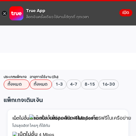
True App
เปิด
ล็อกอินครั้งเดียว ใช้งานได้ทุกที่ ทุกเวลา
ประเภทแพ็กเกจ
อายุการใช้งาน (วัน)
ทั้งหมด
ทั้งหมด
1-3
4-7
8-15
16-30
แพ็กเกจเติมเงิน
เน็ตไม่อั้นไม่ลดสปีด 4Mbps+โทรฟรีในเครือข่าย
โปรสุดฮิต! ใครๆ ก็ใช้กัน
เน็ตไม่อั้น
4 Mbps