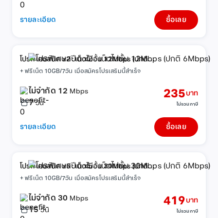
รายละเอียด
ซื้อเลย
โปรพิเศษสปีด x2 : เน็ตไม่อั้น 12Mbps (ปกติ
6Mbps)
+ ฟรีเน็ต 10GB/7วัน เมื่อสมัครโปรเสริมนี้สำเร็จ
ไม่จำกัด 12
235
Mbps
บาท
7
วัน
ไม่รวมภาษี
รายละเอียด
ซื้อเลย
โปรพิเศษสปีด x5 : เน็ตไม่อั้น 30Mbps (ปกติ
6Mbps)
+ ฟรีเน็ต 10GB/7วัน เมื่อสมัครโปรเสริมนี้สำเร็จ
ไม่จำกัด 30
419
Mbps
บาท
15
วัน
ไม่รวมภาษี