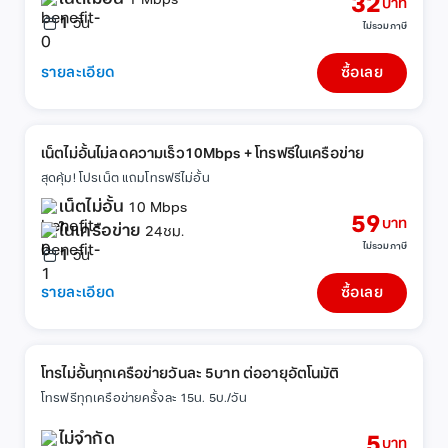
32
1 Mbps
บาท
1
วัน
ไม่รวมภาษี
รายละเอียด
ซื้อเลย
เน็ตไม่อั้นไม่ลดความเร็ว10Mbps + โทรฟรีในเครือข่าย
สุดคุ้ม! โปรเน็ต แถมโทรฟรีไม่อั้น
เน็ตไม่อั้น
10 Mbps
59
บาท
ในเครือข่าย
24ชม.
ไม่รวมภาษี
1
วัน
รายละเอียด
ซื้อเลย
โทรไม่อั้นทุกเครือข่ายวันละ 5บาท ต่ออายุอัตโนมัติ
โทรฟรีทุกเครือข่ายครั้งละ 15น. 5บ./วัน
ไม่จำกัด
5
บาท