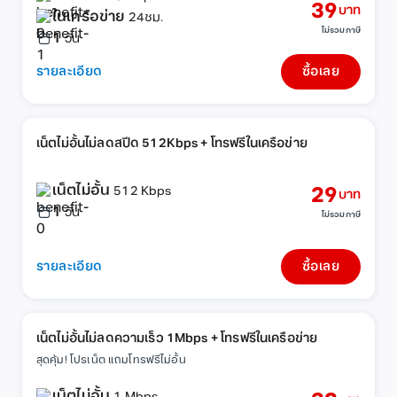
39
บาท
ในเครือข่าย
24ชม.
ไม่รวมภาษี
1
วัน
รายละเอียด
ซื้อเลย
เน็ตไม่อั้นไม่ลดสปีด 512Kbps + โทรฟรีในเครือข่าย
เน็ตไม่อั้น
29
512 Kbps
บาท
1
วัน
ไม่รวมภาษี
รายละเอียด
ซื้อเลย
เน็ตไม่อั้นไม่ลดความเร็ว 1Mbps + โทรฟรีในเครือข่าย
สุดคุ้ม! โปรเน็ต แถมโทรฟรีไม่อั้น
เน็ตไม่อั้น