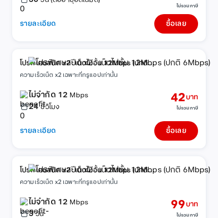
วัน (ต่ออายุอัตโนมัติ)
ไม่รวมภาษี
รายละเอียด
ซื้อเลย
โปรพิเศษสปีด x2 : เน็ตไม่อั้น 12Mbps (ปกติ
6Mbps)
ความเร็วเน็ต x2 เฉพาะที่ทรูแอปเท่านั้น
ไม่จำกัด 12
42
Mbps
บาท
24
ชั่วโมง
ไม่รวมภาษี
รายละเอียด
ซื้อเลย
โปรพิเศษสปีด x2 : เน็ตไม่อั้น 12Mbps (ปกติ
6Mbps)
ความเร็วเน็ต x2 เฉพาะที่ทรูแอปเท่านั้น
ไม่จำกัด 12
99
Mbps
บาท
3
วัน
ไม่รวมภาษี