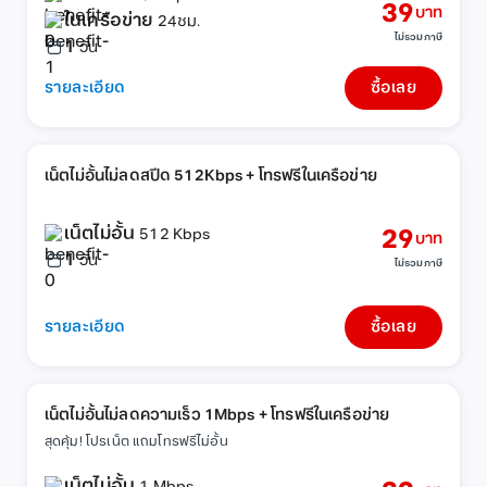
39
บาท
ในเครือข่าย
24ชม.
ไม่รวมภาษี
1
วัน
รายละเอียด
ซื้อเลย
เน็ตไม่อั้นไม่ลดสปีด 512Kbps + โทรฟรีในเครือข่าย
เน็ตไม่อั้น
29
512 Kbps
บาท
1
วัน
ไม่รวมภาษี
รายละเอียด
ซื้อเลย
เน็ตไม่อั้นไม่ลดความเร็ว 1Mbps + โทรฟรีในเครือข่าย
สุดคุ้ม! โปรเน็ต แถมโทรฟรีไม่อั้น
เน็ตไม่อั้น