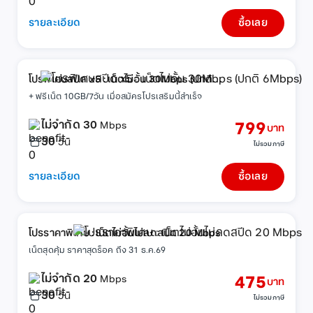
รายละเอียด
ซื้อเลย
โปรพิเศษสปีด x5 : เน็ตไม่อั้น 30Mbps (ปกติ
6Mbps)
+ ฟรีเน็ต 10GB/7วัน เมื่อสมัครโปรเสริมนี้สำเร็จ
ไม่จำกัด 30
799
Mbps
บาท
30
วัน
ไม่รวมภาษี
รายละเอียด
ซื้อเลย
โปรราคาพิเศษ : เน็ตไม่อั้นไม่ลดสปีด 20 Mbps
เน็ตสุดคุ้ม ราคาสุดร็อค ถึง 31 ธ.ค.69
ไม่จำกัด 20
475
Mbps
บาท
30
วัน
ไม่รวมภาษี