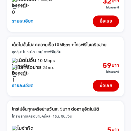
32
1 Mbps
บาท
1
วัน
ไม่รวมภาษี
รายละเอียด
ซื้อเลย
เน็ตไม่อั้นไม่ลดความเร็ว10Mbps + โทรฟรีในเครือข่าย
สุดคุ้ม! โปรเน็ต แถมโทรฟรีไม่อั้น
เน็ตไม่อั้น
10 Mbps
59
บาท
ในเครือข่าย
24ชม.
ไม่รวมภาษี
1
วัน
รายละเอียด
ซื้อเลย
โทรไม่อั้นทุกเครือข่ายวันละ 5บาท ต่ออายุอัตโนมัติ
โทรฟรีทุกเครือข่ายครั้งละ 15น. 5บ./วัน
ไม่จำกัด
5
บาท