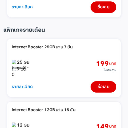
รายละเอียด
ซื้อเลย
แพ็กเกจรายเดือน
Internet Booster 25GB นาน 7 วัน
25
199
GB
บาท
7
วัน
ไม่รวมภาษี
รายละเอียด
ซื้อเลย
Internet Booster 12GB นาน 15 วัน
12
149
GB
บาท