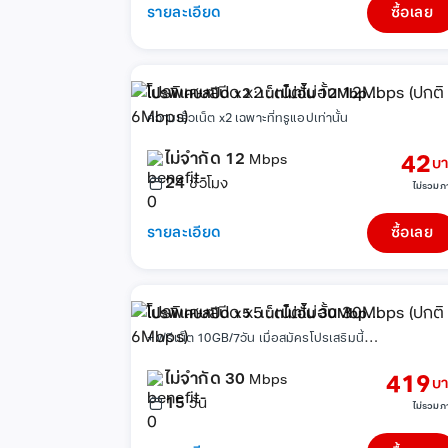
รายละเอียด
ซื้อเลย
โปรพิเศษสปีด x2 : เน็ตไม่อั้น 12Mbps
(ปกติ 6Mbps)
ความเร็วเน็ต x2 เฉพาะที่ทรูแอปเท่านั้น
ไม่จำกัด 12
42
Mbps
บ
24
ชั่วโมง
ไม่รวมภ
รายละเอียด
ซื้อเลย
โปรพิเศษสปีด x5 : เน็ตไม่อั้น 30Mbps
+
ฟรีเน็ต 10GB/7วัน เมื่อสมัครโปรเสริมนี้สำเร็จ
(ปกติ 6Mbps)
ไม่จำกัด 30
419
Mbps
บ
15
วัน
ไม่รวมภ