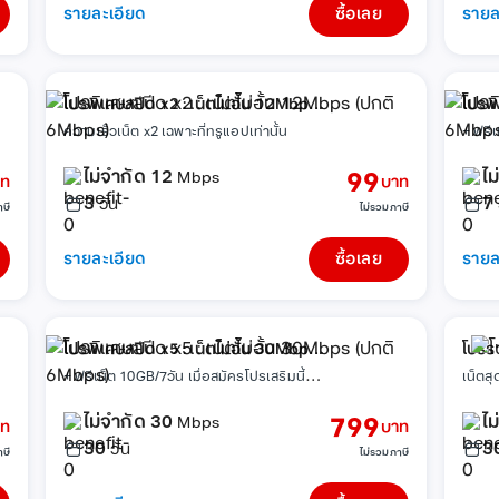
รายละเอียด
ซื้อเลย
รายล
โปรพิเศษสปีด x2 : เน็ตไม่อั้น 12Mbps
โปรพิ
(ปกติ 6Mbps)
(ปกต
ความเร็วเน็ต x2 เฉพาะที่ทรูแอปเท่านั้น
ไม่จำกัด 12
ไ
99
Mbps
าท
บาท
3
7
วัน
าษี
ไม่รวมภาษี
รายละเอียด
ซื้อเลย
รายล
โปรพิเศษสปีด x5 : เน็ตไม่อั้น 30Mbps
โปรรา
+
ฟรีเน็ต 10GB/7วัน เมื่อสมัครโปรเสริมนี้สำเร็จ
(ปกติ 6Mbps)
Mbp
เน็ตสุ
ไม่จำกัด 30
ไ
799
Mbps
าท
บาท
30
3
วัน
าษี
ไม่รวมภาษี