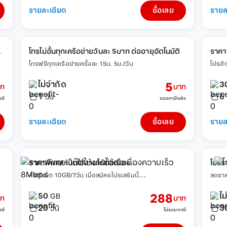
รายละเอียด
ซื้อเลย
รายล
โทรไม่อั้นทุกเครือข่ายวันละ 5บาท ต่ออายุอัตโนมัติ
ราคาพ
โทรฟรีทุกเครือข่ายครั้งละ 15น. 5บ./วัน
โปรฮิต
ไม่จำกัด
3
5
าท
บาท
1
6
วัน
าษี
รวมภาษีแล้ว
รายละเอียด
ซื้อเลย
รายล
ราคาพิเศษ! เน็ตใช้งานได้ต่อเนื่อง
โปรรา
+
ฟรีเน็ต 10GB/7วัน เมื่อสมัครโปรเสริมนี้สำเร็จ
ความเร็ว 8Mbps
Mbp
ลดราค
50
ไ
288
GB
าท
บาท
20
3
วัน
าษี
ไม่รวมภาษี