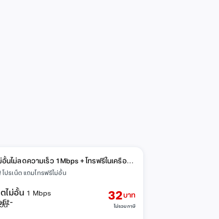
ม่อั้นไม่ลดความเร็ว 1Mbps + โทรฟรีในเครือ
ม! โปรเน็ต แถมโทรฟรีไม่อั้น
็ตไม่อั้น
32
1 Mbps
บาท
วัน
ไม่รวมภาษี