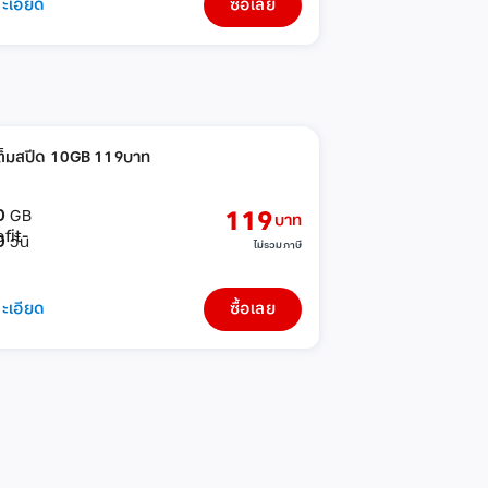
ะเอียด
ซื้อเลย
เต็มสปีด 10GB 119บาท
0
119
GB
บาท
0
วัน
ไม่รวมภาษี
ะเอียด
ซื้อเลย