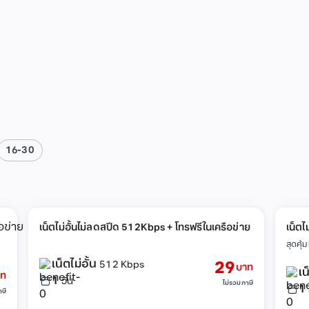
16-30
เน็ตไม่อั้นไม่ลดสปีด 512Kbps + โทรฟรีในเครือข่าย
เน็ตไ
ข่าย
สุดคุ้
เน็ตไม่อั้น
29
512 Kbps
บาท
เน
าท
1
วัน
ไม่รวมภาษี
1
าษี