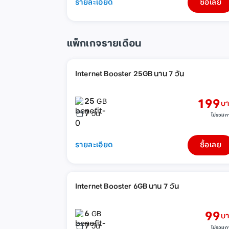
รายละเอียด
ซื้อเลย
แพ็กเกจรายเดือน
Internet Booster 25GB นาน 7 วัน
25
199
GB
บ
7
วัน
ไม่รวมภ
รายละเอียด
ซื้อเลย
Internet Booster 6GB นาน 7 วัน
6
99
GB
บ
7
วัน
ไม่รวมภ