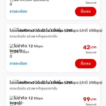
วัน (ต่ออายุอัตโนมัติ)
ไม่รวมภาษี
รายละเอียด
ซื้อเลย
โปรพิเศษสปีด x2 : เน็ตไม่อั้น 12Mbps (ปกติ
6Mbps)
ความเร็วเน็ต x2 เฉพาะที่ทรูแอปเท่านั้น
ไม่จำกัด 12
42
Mbps
บาท
24
ชั่วโมง
ไม่รวมภาษี
รายละเอียด
ซื้อเลย
โปรพิเศษสปีด x2 : เน็ตไม่อั้น 12Mbps (ปกติ
6Mbps)
ความเร็วเน็ต x2 เฉพาะที่ทรูแอปเท่านั้น
ไม่จำกัด 12
99
Mbps
บาท
3
วัน
ไม่รวมภาษี