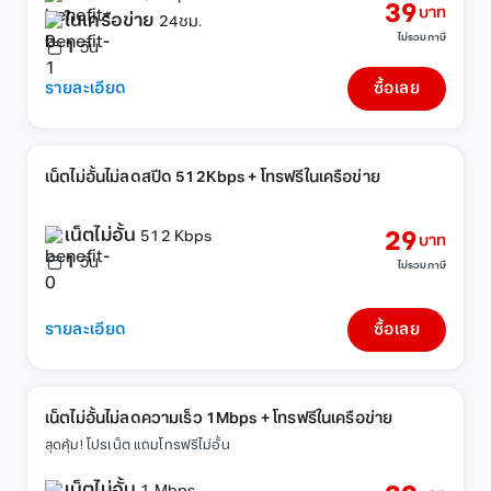
39
บาท
ในเครือข่าย
24ชม.
ไม่รวมภาษี
1
วัน
รายละเอียด
ซื้อเลย
เน็ตไม่อั้นไม่ลดสปีด 512Kbps + โทรฟรีในเครือข่าย
เน็ตไม่อั้น
29
512 Kbps
บาท
1
วัน
ไม่รวมภาษี
รายละเอียด
ซื้อเลย
เน็ตไม่อั้นไม่ลดความเร็ว 1Mbps + โทรฟรีในเครือข่าย
สุดคุ้ม! โปรเน็ต แถมโทรฟรีไม่อั้น
เน็ตไม่อั้น