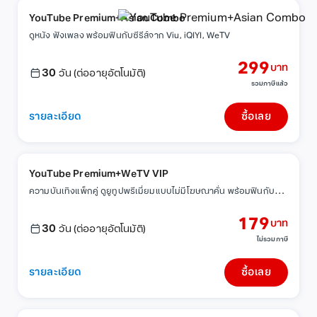
YouTube Premium+Asian Combo
ดูหนัง ฟังเพลง พร้อมฟินกับซีรีส์จาก Viu, iQIYI, WeTV
299
บาท
30
วัน (ต่ออายุอัตโนมัติ)
รวมภาษีแล้ว
รายละเอียด
ซื้อเลย
YouTube Premium+WeTV VIP
ค
วามบันเทิงแพ็กคู่ ดูยูทูปพรีเมี่ยมแบบไม่มีโฆษณาคั่น พร้อมฟินกับซีรีส์จีน
179
บาท
30
วัน (ต่ออายุอัตโนมัติ)
ไม่รวมภาษี
รายละเอียด
ซื้อเลย