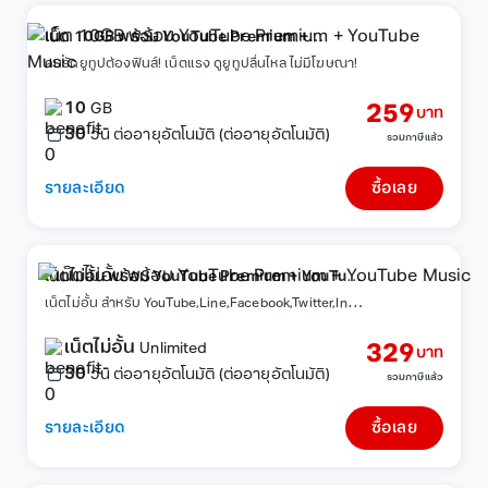
เน็ต 10GB พร้อม YouTube Premium +
YouTube Music
คนรักยูทูปต้องฟินส์! เน็ตแรง ดูยูทูปลื่นไหล ไม่มีโฆษณา!
10
259
GB
บาท
30
วัน ต่ออายุอัตโนมัติ (ต่ออายุอัตโนมัติ)
รวมภาษีแล้ว
รายละเอียด
ซื้อเลย
เน็ตไม่อั้น พร้อม YouTube Premium + YouTube
เ
น็ตไม่อั้น สำหรับ YouTube,Line,Facebook,Twitter,Instagram
Music
เน็ตไม่อั้น
329
Unlimited
บาท
30
วัน ต่ออายุอัตโนมัติ (ต่ออายุอัตโนมัติ)
รวมภาษีแล้ว
รายละเอียด
ซื้อเลย