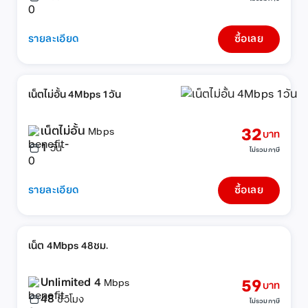
รายละเอียด
ซื้อเลย
เน็ตไม่อั้น 4Mbps 1วัน
เน็ตไม่อั้น
32
Mbps
บาท
1
วัน
ไม่รวมภาษี
รายละเอียด
ซื้อเลย
เน็ต 4Mbps 48ชม.
Unlimited 4
59
Mbps
บาท
48
ชั่วโมง
ไม่รวมภาษี