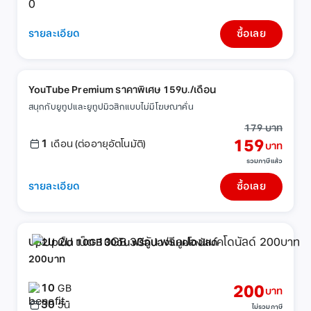
รายละเอียด
ซื้อเลย
YouTube Premium ราคาพิเศษ 159บ./เดือน
สนุกกับยูทูปและยูทูปมิวสิกแบบไม่มีโฆษณาคั่น
179 บาท
1
159
เดือน (ต่ออายุอัตโนมัติ)
บาท
รวมภาษีแล้ว
รายละเอียด
ซื้อเลย
Up2U เน็ต 10GB 30วัน ฟรีคูปองแมคโดนัลด์
200บาท
10
200
GB
บาท
30
วัน
ไม่รวมภาษี