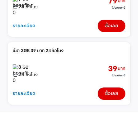
79
บาท
24
ชั่วโมง
ไม่รวมภาษี
รายละเอียด
ซื้อเลย
เน็ต 3GB 39 บาท 24ชั่วโมง
3
39
GB
บาท
24
ชั่วโมง
ไม่รวมภาษี
รายละเอียด
ซื้อเลย