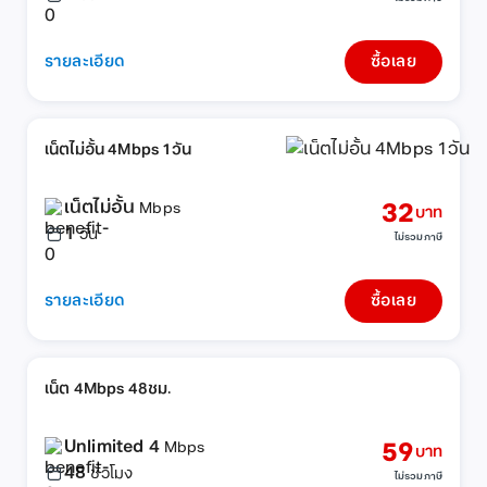
รายละเอียด
ซื้อเลย
เน็ตไม่อั้น 4Mbps 1วัน
เน็ตไม่อั้น
32
Mbps
บาท
1
วัน
ไม่รวมภาษี
รายละเอียด
ซื้อเลย
เน็ต 4Mbps 48ชม.
Unlimited 4
59
Mbps
บาท
48
ชั่วโมง
ไม่รวมภาษี