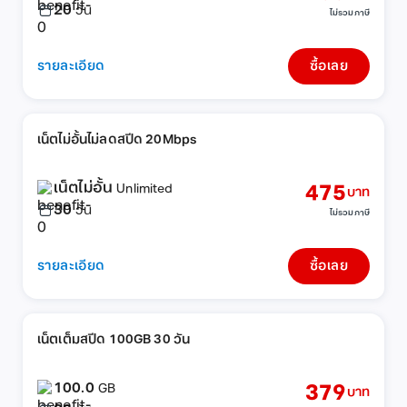
20
วัน
ไม่รวมภาษี
รายละเอียด
ซื้อเลย
เน็ตไม่อั้นไม่ลดสปีด 20Mbps
เน็ตไม่อั้น
475
Unlimited
บาท
30
วัน
ไม่รวมภาษี
รายละเอียด
ซื้อเลย
เน็ตเต็มสปีด 100GB 30 วัน
100.0
379
GB
บาท