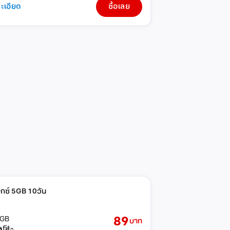
ะเอียด
ซื้อเลย
็กซ์ 5GB 10วัน
89
GB
บาท