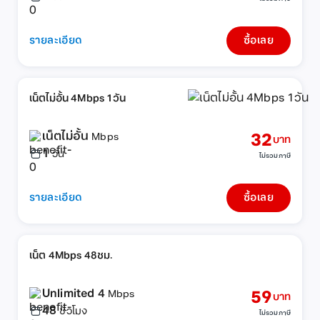
รายละเอียด
ซื้อเลย
เน็ตไม่อั้น 4Mbps 1วัน
เน็ตไม่อั้น
32
Mbps
บาท
1
วัน
ไม่รวมภาษี
รายละเอียด
ซื้อเลย
เน็ต 4Mbps 48ชม.
Unlimited 4
59
Mbps
บาท
48
ชั่วโมง
ไม่รวมภาษี