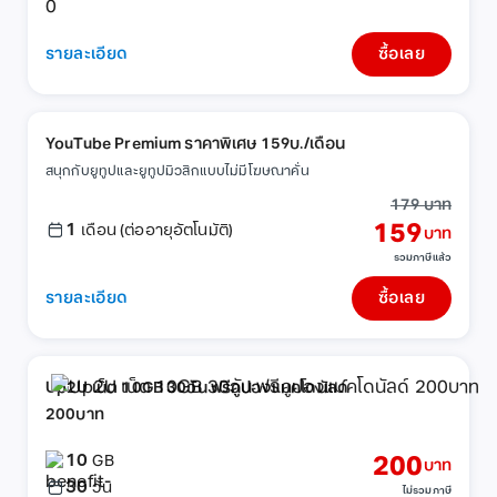
รายละเอียด
ซื้อเลย
YouTube Premium ราคาพิเศษ 159บ./เดือน
สนุกกับยูทูปและยูทูปมิวสิกแบบไม่มีโฆษณาคั่น
179 บาท
1
159
เดือน (ต่ออายุอัตโนมัติ)
บาท
รวมภาษีแล้ว
รายละเอียด
ซื้อเลย
Up2U เน็ต 10GB 30วัน ฟรีคูปองแมคโดนัลด์
200บาท
10
200
GB
บาท
30
วัน
ไม่รวมภาษี