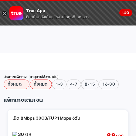
True App
เปิด
ล็อกอินครั้งเดียว ใช้งานได้ทุกที่ ทุกเวลา
ประเภทแพ็กเกจ
อายุการใช้งาน (วัน)
ทั้งหมด
ทั้งหมด
1-3
4-7
8-15
16-30
แพ็กเกจเติมเงิน
เน็ต 8Mbps 30GB/FUP1Mbps 6วัน
30
GB