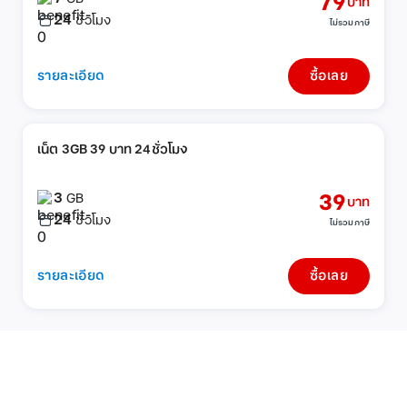
79
บาท
24
ชั่วโมง
ไม่รวมภาษี
รายละเอียด
ซื้อเลย
เน็ต 3GB 39 บาท 24ชั่วโมง
3
39
GB
บาท
24
ชั่วโมง
ไม่รวมภาษี
รายละเอียด
ซื้อเลย