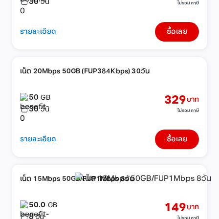
30
วัน
ไม่รวมภาษี
รายละเอียด
ซื้อเลย
เน็ต 20Mbps 50GB (FUP384Kbps) 30วัน
50
329
GB
บาท
30
วัน
ไม่รวมภาษี
รายละเอียด
ซื้อเลย
เน็ต 15Mbps 50GB/FUP1Mbps 8วัน
50.0
149
GB
บาท
8
วัน
ไม่รวมภาษี