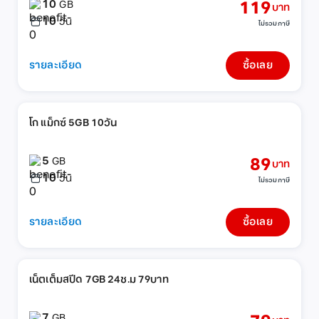
10
119
GB
บาท
10
วัน
ไม่รวมภาษี
รายละเอียด
ซื้อเลย
โก แม็กซ์ 5GB 10วัน
5
89
GB
บาท
10
วัน
ไม่รวมภาษี
รายละเอียด
ซื้อเลย
เน็ตเต็มสปีด 7GB 24ช.ม 79บาท
7
GB