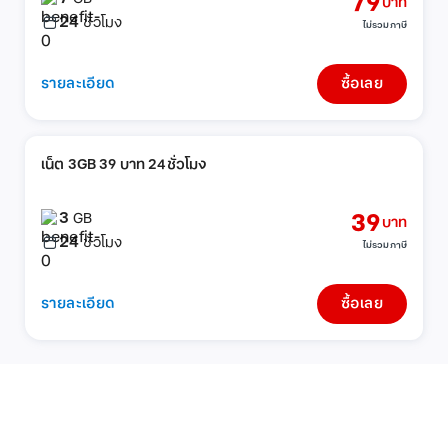
79
บาท
24
ชั่วโมง
ไม่รวมภาษี
รายละเอียด
ซื้อเลย
เน็ต 3GB 39 บาท 24ชั่วโมง
3
39
GB
บาท
24
ชั่วโมง
ไม่รวมภาษี
รายละเอียด
ซื้อเลย