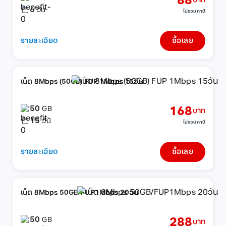
88
บาท
6
วัน
ไม่รวมภาษี
รายละเอียด
ซื้อเลย
เน็ต 8Mbps (50GB) FUP 1Mbps 15วัน
50
168
GB
บาท
15
วัน
ไม่รวมภาษี
รายละเอียด
ซื้อเลย
เน็ต 8Mbps 50GB/FUP1Mbps 20วัน
50
288
GB
บาท