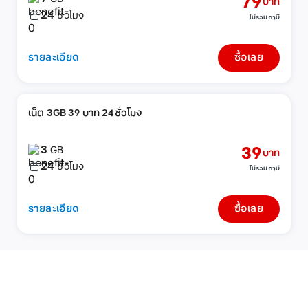
79
บาท
24
ชั่วโมง
ไม่รวมภาษี
รายละเอียด
ซื้อเลย
เน็ต 3GB 39 บาท 24ชั่วโมง
3
39
GB
บาท
24
ชั่วโมง
ไม่รวมภาษี
รายละเอียด
ซื้อเลย