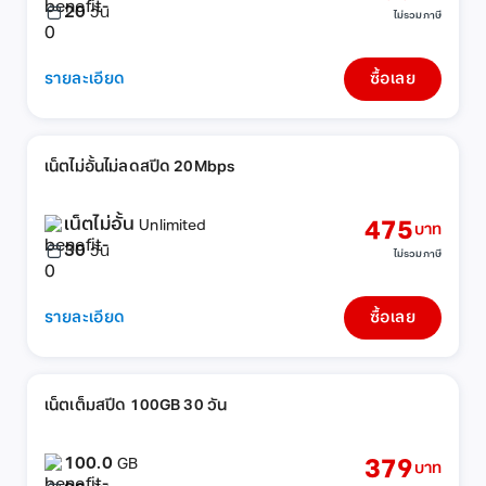
20
วัน
ไม่รวมภาษี
รายละเอียด
ซื้อเลย
เน็ตไม่อั้นไม่ลดสปีด 20Mbps
เน็ตไม่อั้น
475
Unlimited
บาท
30
วัน
ไม่รวมภาษี
รายละเอียด
ซื้อเลย
เน็ตเต็มสปีด 100GB 30 วัน
100.0
379
GB
บาท