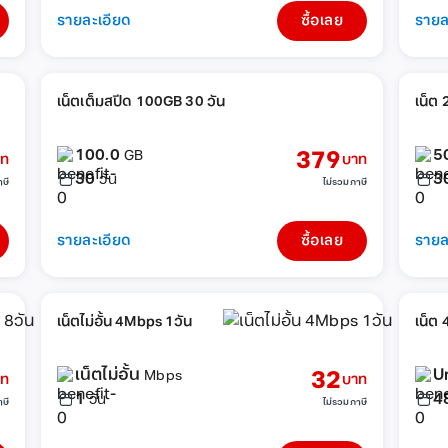
รายละเอียด
ซื้อเลย
รายล
เน็ตเต็มสปีด 100GB 30 วัน
เน็ต
100.0
5
379
GB
าท
บาท
30
3
วัน
าษี
ไม่รวมภาษี
รายละเอียด
ซื้อเลย
รายล
เน็ตไม่อั้น 4Mbps 1วัน
เน็ต
เน็ตไม่อั้น
U
32
Mbps
าท
บาท
1
4
วัน
าษี
ไม่รวมภาษี