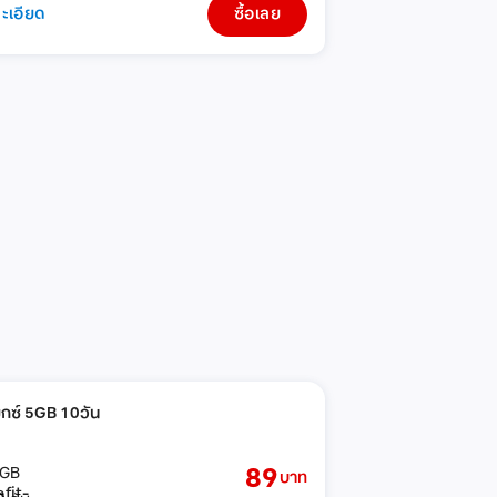
ะเอียด
ซื้อเลย
็กซ์ 5GB 10วัน
89
GB
บาท