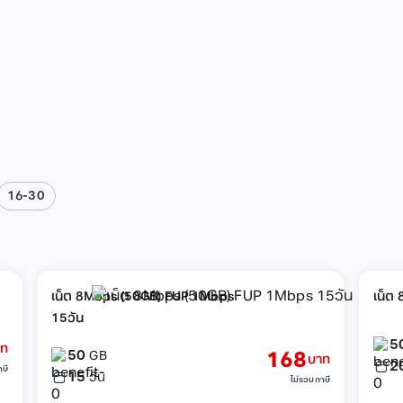
16-30
เน็ต 8Mbps (50GB) FUP 1Mbps
เน็ต
15วัน
5
าท
50
168
GB
บาท
2
าษี
15
วัน
ไม่รวมภาษี