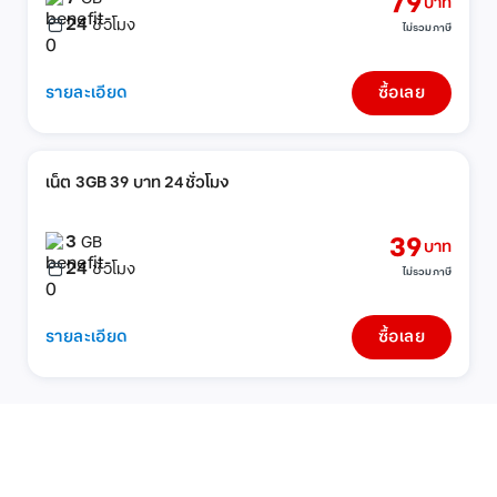
79
บาท
24
ชั่วโมง
ไม่รวมภาษี
รายละเอียด
ซื้อเลย
เน็ต 3GB 39 บาท 24ชั่วโมง
3
39
GB
บาท
24
ชั่วโมง
ไม่รวมภาษี
รายละเอียด
ซื้อเลย