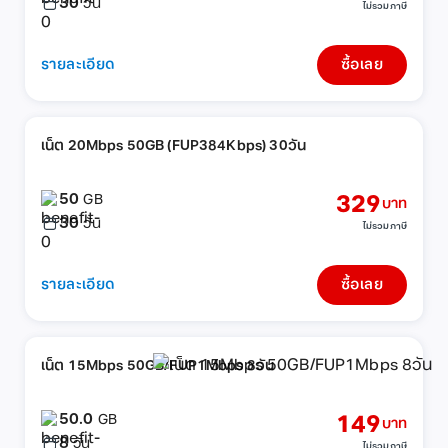
30
วัน
ไม่รวมภาษี
รายละเอียด
ซื้อเลย
เน็ต 20Mbps 50GB (FUP384Kbps) 30วัน
50
329
GB
บาท
30
วัน
ไม่รวมภาษี
รายละเอียด
ซื้อเลย
เน็ต 15Mbps 50GB/FUP1Mbps 8วัน
50.0
149
GB
บาท
8
วัน
ไม่รวมภาษี