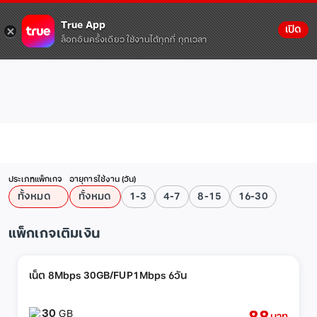
True App
เปิด
ล็อกอินครั้งเดียว ใช้งานได้ทุกที่ ทุกเวลา
ประเภทแพ็กเกจ
อายุการใช้งาน (วัน)
ทั้งหมด
ทั้งหมด
1-3
4-7
8-15
16-30
แพ็กเกจเติมเงิน
เน็ต 8Mbps 30GB/FUP1Mbps 6วัน
30
GB