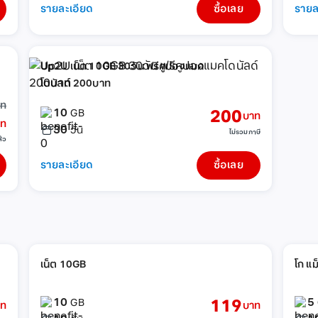
รายละเอียด
ซื้อเลย
รายล
Up2U เน็ต 10GB 30วัน ฟรีคูปองแมค
โดนัลด์ 200บาท
าท
10
200
GB
บาท
าท
30
วัน
ไม่รวมภาษี
้ว
รายละเอียด
ซื้อเลย
เน็ต 10GB
โก แม
10
5
119
GB
าท
บาท