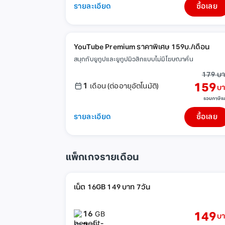
รายละเอียด
ซื้อเลย
YouTube Premium ราคาพิเศษ 159บ./เดือน
สนุกกับยูทูปและยูทูปมิวสิกแบบไม่มีโฆษณาคั่น
179 บ
1
159
เดือน (ต่ออายุอัตโนมัติ)
บ
รวมภาษีแล
รายละเอียด
ซื้อเลย
แพ็กเกจรายเดือน
เน็ต 16GB 149 บาท 7วัน
16
149
GB
บ