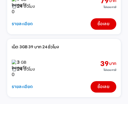
79
บาท
24
ชั่วโมง
ไม่รวมภาษี
รายละเอียด
ซื้อเลย
เน็ต 3GB 39 บาท 24ชั่วโมง
3
39
GB
บาท
24
ชั่วโมง
ไม่รวมภาษี
รายละเอียด
ซื้อเลย