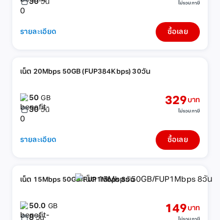
30
วัน
ไม่รวมภาษี
รายละเอียด
ซื้อเลย
เน็ต 20Mbps 50GB (FUP384Kbps) 30วัน
50
329
GB
บาท
30
วัน
ไม่รวมภาษี
รายละเอียด
ซื้อเลย
เน็ต 15Mbps 50GB/FUP1Mbps 8วัน
50.0
149
GB
บาท
8
วัน
ไม่รวมภาษี