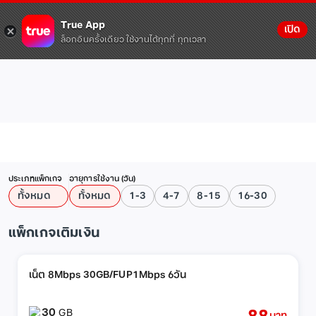
True App
เปิด
ล็อกอินครั้งเดียว ใช้งานได้ทุกที่ ทุกเวลา
ประเภทแพ็กเกจ
อายุการใช้งาน (วัน)
ทั้งหมด
ทั้งหมด
1-3
4-7
8-15
16-30
แพ็กเกจเติมเงิน
เน็ต 8Mbps 30GB/FUP1Mbps 6วัน
30
GB