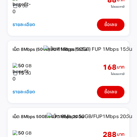
88
บาท
6
วัน
ไม่รวมภาษี
รายละเอียด
ซื้อเลย
เน็ต 8Mbps (50GB) FUP 1Mbps 15วัน
50
168
GB
บาท
15
วัน
ไม่รวมภาษี
รายละเอียด
ซื้อเลย
เน็ต 8Mbps 50GB/FUP1Mbps 20วัน
50
288
GB
บาท