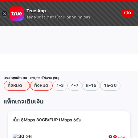
True App
เปิด
ล็อกอินครั้งเดียว ใช้งานได้ทุกที่ ทุกเวลา
ประเภทแพ็กเกจ
อายุการใช้งาน (วัน)
ทั้งหมด
ทั้งหมด
1-3
4-7
8-15
16-30
แพ็กเกจเติมเงิน
เน็ต 8Mbps 30GB/FUP1Mbps 6วัน
30
GB