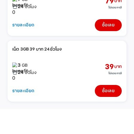
79
บาท
24
ชั่วโมง
ไม่รวมภาษี
รายละเอียด
ซื้อเลย
เน็ต 3GB 39 บาท 24ชั่วโมง
3
39
GB
บาท
24
ชั่วโมง
ไม่รวมภาษี
รายละเอียด
ซื้อเลย