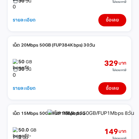
30
วัน
ไม่รวมภาษี
รายละเอียด
ซื้อเลย
เน็ต 20Mbps 50GB (FUP384Kbps) 30วัน
50
329
GB
บาท
30
วัน
ไม่รวมภาษี
รายละเอียด
ซื้อเลย
เน็ต 15Mbps 50GB/FUP1Mbps 8วัน
50.0
149
GB
บาท
8
วัน
ไม่รวมภาษี