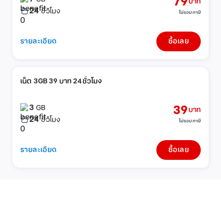
79
บาท
24
ชั่วโมง
ไม่รวมภาษี
รายละเอียด
ซื้อเลย
เน็ต 3GB 39 บาท 24ชั่วโมง
3
39
GB
บาท
24
ชั่วโมง
ไม่รวมภาษี
รายละเอียด
ซื้อเลย