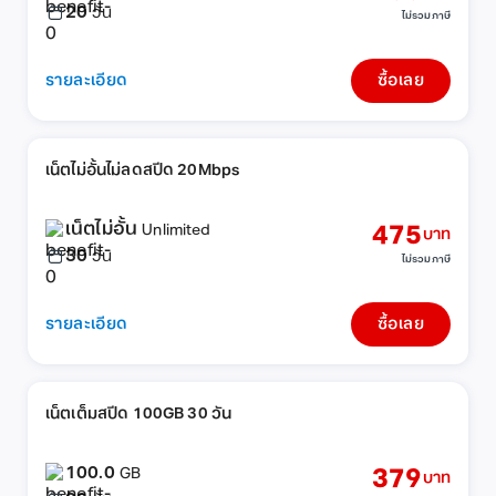
20
วัน
ไม่รวมภาษี
รายละเอียด
ซื้อเลย
เน็ตไม่อั้นไม่ลดสปีด 20Mbps
เน็ตไม่อั้น
475
Unlimited
บาท
30
วัน
ไม่รวมภาษี
รายละเอียด
ซื้อเลย
เน็ตเต็มสปีด 100GB 30 วัน
100.0
379
GB
บาท