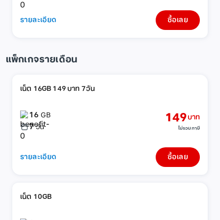
รายละเอียด
ซื้อเลย
แพ็กเกจรายเดือน
เน็ต 16GB 149 บาท 7วัน
16
149
GB
บาท
7
วัน
ไม่รวมภาษี
รายละเอียด
ซื้อเลย
เน็ต 10GB