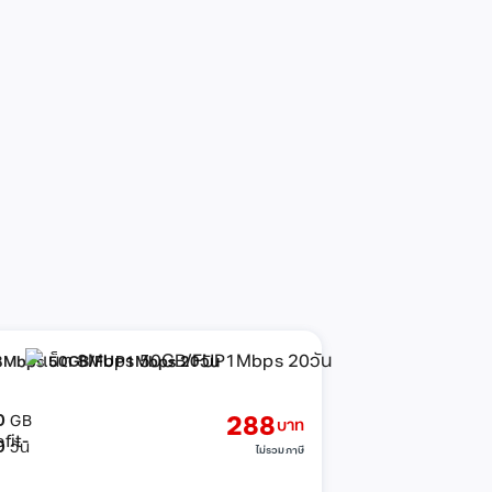
 8Mbps 50GB/FUP1Mbps 20วัน
0
288
GB
บาท
0
วัน
ไม่รวมภาษี