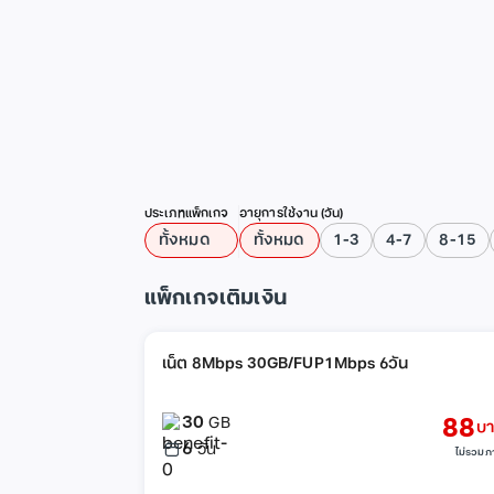
ประเภทแพ็กเกจ
อายุการใช้งาน (วัน)
ทั้งหมด
ทั้งหมด
1-3
4-7
8-15
แพ็กเกจเติมเงิน
เน็ต 8Mbps 30GB/FUP1Mbps 6วัน
30
88
GB
บ
6
วัน
ไม่รวมภ