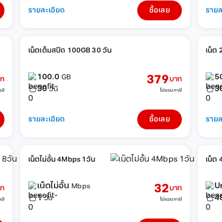
รายละเอียด
ซื้อเลย
รายล
เน็ตเต็มสปีด 100GB 30 วัน
เน็ต
100.0
5
379
GB
าท
บาท
30
3
วัน
าษี
ไม่รวมภาษี
รายละเอียด
ซื้อเลย
รายล
เน็ตไม่อั้น 4Mbps 1วัน
เน็ต
เน็ตไม่อั้น
U
32
Mbps
าท
บาท
1
4
วัน
าษี
ไม่รวมภาษี