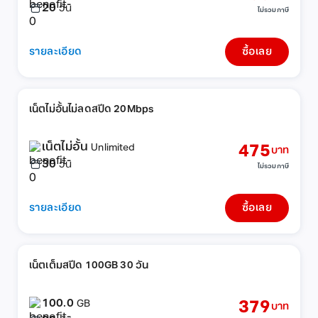
20
วัน
ไม่รวมภาษี
รายละเอียด
ซื้อเลย
เน็ตไม่อั้นไม่ลดสปีด 20Mbps
เน็ตไม่อั้น
475
Unlimited
บาท
30
วัน
ไม่รวมภาษี
รายละเอียด
ซื้อเลย
เน็ตเต็มสปีด 100GB 30 วัน
100.0
379
GB
บาท