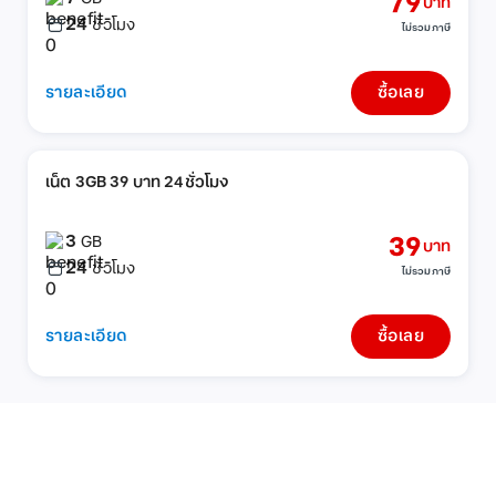
79
บาท
24
ชั่วโมง
ไม่รวมภาษี
รายละเอียด
ซื้อเลย
เน็ต 3GB 39 บาท 24ชั่วโมง
3
39
GB
บาท
24
ชั่วโมง
ไม่รวมภาษี
รายละเอียด
ซื้อเลย