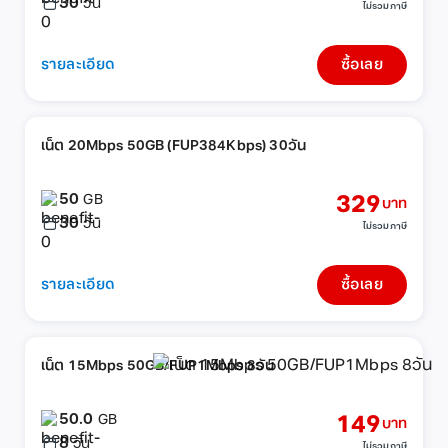
30
วัน
ไม่รวมภาษี
รายละเอียด
ซื้อเลย
เน็ต 20Mbps 50GB (FUP384Kbps) 30วัน
50
329
GB
บาท
30
วัน
ไม่รวมภาษี
รายละเอียด
ซื้อเลย
เน็ต 15Mbps 50GB/FUP1Mbps 8วัน
50.0
149
GB
บาท
8
วัน
ไม่รวมภาษี