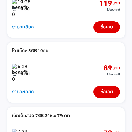
10
119
GB
บาท
10
วัน
ไม่รวมภาษี
รายละเอียด
ซื้อเลย
โก แม็กซ์ 5GB 10วัน
5
89
GB
บาท
10
วัน
ไม่รวมภาษี
รายละเอียด
ซื้อเลย
เน็ตเต็มสปีด 7GB 24ช.ม 79บาท
7
GB