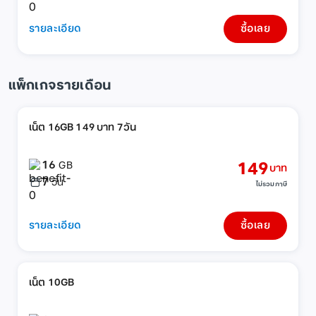
รายละเอียด
ซื้อเลย
แพ็กเกจรายเดือน
เน็ต 16GB 149 บาท 7วัน
16
149
GB
บาท
7
วัน
ไม่รวมภาษี
รายละเอียด
ซื้อเลย
เน็ต 10GB