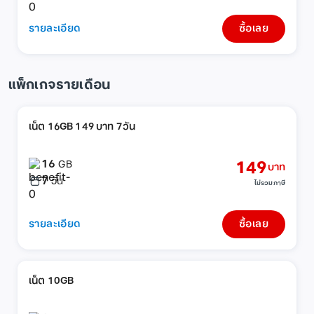
รายละเอียด
ซื้อเลย
แพ็กเกจรายเดือน
เน็ต 16GB 149 บาท 7วัน
16
149
GB
บาท
7
วัน
ไม่รวมภาษี
รายละเอียด
ซื้อเลย
เน็ต 10GB