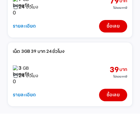
79
บาท
24
ชั่วโมง
ไม่รวมภาษี
รายละเอียด
ซื้อเลย
เน็ต 3GB 39 บาท 24ชั่วโมง
3
39
GB
บาท
24
ชั่วโมง
ไม่รวมภาษี
รายละเอียด
ซื้อเลย