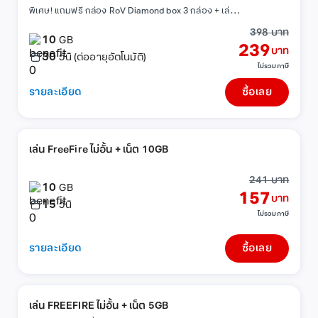
พ
ิเศษ! แถมฟรี กล่อง RoV Diamond box 3 กล่อง + เล่น 16เกมไม่อั้น+เน็ต 10GB
อั้น+เน็ต10GB
398 บาท
10
GB
239
บาท
30
วัน (ต่ออายุอัตโนมัติ)
ไม่รวมภาษี
รายละเอียด
ซื้อเลย
เล่น FreeFire ไม่อั้น + เน็ต 10GB
241 บาท
10
GB
157
บาท
15
วัน
ไม่รวมภาษี
รายละเอียด
ซื้อเลย
เล่น FREEFIRE ไม่อั้น + เน็ต 5GB