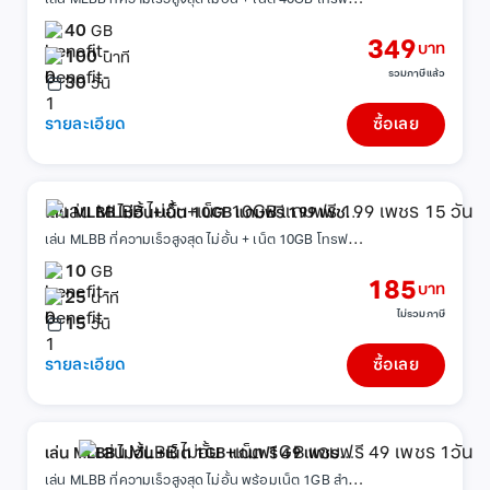
40
GB
349
บาท
100
นาที
รวมภาษีแล้ว
30
วัน
รายละเอียด
ซื้อเลย
เล่น MLBB ไม่อั้น+เน็ต 10GB แถมฟรี 199 เพชร
เ
ล่น MLBB ที่ความเร็วสูงสุด ไม่อั้น + เน็ต 10GB โทรฟรีภายในประเทศ 25 นาที ฟรี 199เพชร 15วัน
15 วัน
10
GB
185
บาท
25
นาที
ไม่รวมภาษี
15
วัน
รายละเอียด
ซื้อเลย
เล่น MLBB ไม่อั้น +เน็ต 1GB แถมฟรี 49 เพชร
เ
ล่น MLBB ที่ความเร็วสูงสุด ไม่อั้น พร้อมเน็ต 1GB สำหรับใช้งานทั่วไป แถมฟรี 49 เพชร ระยะเวลา 1วัน
1วัน