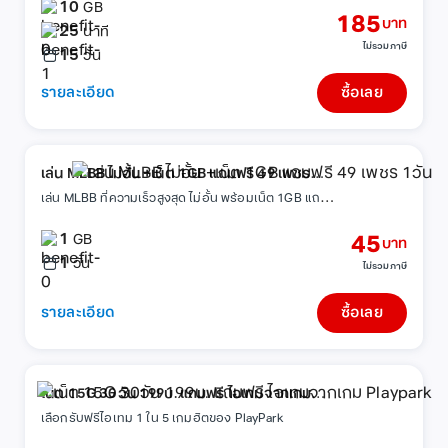
10
GB
185
บาท
25
นาที
ไม่รวมภาษี
15
วัน
รายละเอียด
ซื้อเลย
เล่น MLBB ไม่อั้น +เน็ต 1GB แถมฟรี 49 เพชร
เ
ล่น MLBB ที่ความเร็วสูงสุด ไม่อั้น พร้อมเน็ต 1GB แถมฟรี 49 เพชร ระยะเวลา 1วัน
1วัน
1
45
GB
บาท
1
วัน
ไม่รวมภาษี
รายละเอียด
ซื้อเลย
เน็ต 15G 30วัน 199บ. แถมฟรี ไอเทมจากเกม
Playpark
เลือกรับฟรีไอเทม 1 ใน 5 เกมฮิตของ PlayPark