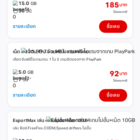
15.0
185
GB
บาท
30
วัน
ไม่รวมภาษี
รายละเอียด
ซื้อเลย
เน็ต 5G 7วัน 99บ. แถมฟรี ไอเทมจากเกม
PlayPark
เลือกรับฟรีไอเทมเกม 1 ใน 5 เกมฮิตของจาก PlayPark
5.0
92
GB
บาท
7
วัน
ไม่รวมภาษี
รายละเอียด
ซื้อเลย
EsportMax เล่น 4เกมไม่อั้น+เน็ต 10GB
เล่น RoV,FreeFire,CODM,Speed drifters ไม่อั้น